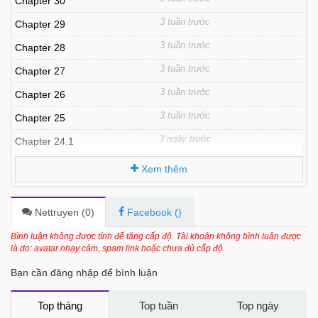
Chapter 30
3 tuần trước
Chapter 29
3 tuần trước
Chapter 28
3 tuần trước
Chapter 27
3 tuần trước
Chapter 26
3 tuần trước
Chapter 25
3 ngày trước
Chapter 24.1
3 tuần trước
Chapter 24
Xem thêm
3 tuần trước
Chapter 23
3 tuần trước
Chapter 22
Nettruyen (
0
)
Facebook (
)
3 tuần trước
Chapter 21
Bình luận không được tính để tăng cấp độ. Tài khoản không bình luận được
là do: avatar nhạy cảm, spam link hoặc chưa đủ cấp độ.
3 tuần trước
Chapter 20
Bạn cần đăng nhập để bình luận
3 tuần trước
Chapter 19
3 tuần trước
Chapter 18
Top tháng
Top tuần
Top ngày