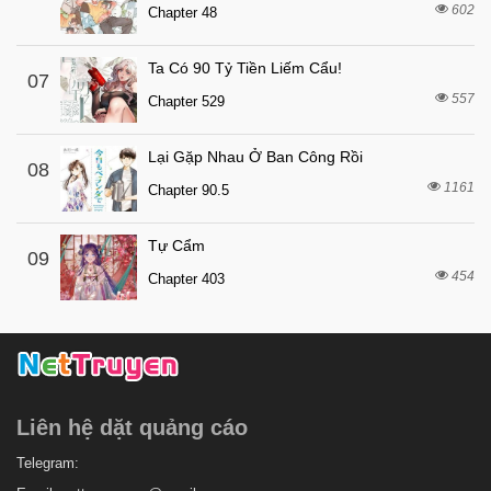
602
Chapter 48
2 tháng trước
Chapter 4
2 tháng trước
Chapter 3
Ta Có 90 Tỷ Tiền Liếm Cẩu!
07
557
2 tháng trước
Chapter 529
Chapter 2
2 tháng trước
Chapter 1
Lại Gặp Nhau Ở Ban Công Rồi
08
1161
Chapter 90.5
Tự Cẩm
09
454
Chapter 403
Liên hệ dặt quảng cáo
Telegram: