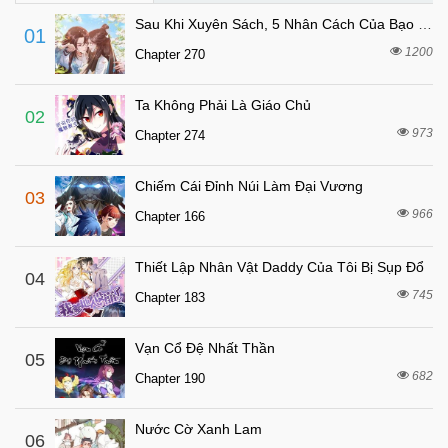
2 tháng trước
Chapter 17
Sau Khi Xuyên Sách, 5 Nhân Cách Của Bạo Quân Đều Yêu Ta
01
2 tháng trước
Chapter 16
1200
Chapter 270
2 tháng trước
Chapter 15
Ta Không Phải Là Giáo Chủ
2 tháng trước
Chapter 14
02
973
Chapter 274
2 tháng trước
Chapter 13
2 tháng trước
Chapter 12
Chiếm Cái Đỉnh Núi Làm Đại Vương
03
2 tháng trước
Chapter 11
966
Chapter 166
3 ngày trước
Chapter 10.1
Thiết Lập Nhân Vật Daddy Của Tôi Bị Sụp Đổ
2 tháng trước
04
Chapter 10
745
Chapter 183
2 tháng trước
Chapter 9
2 tháng trước
Chapter 8
Vạn Cổ Đệ Nhất Thần
05
2 tháng trước
682
Chapter 7
Chapter 190
2 tháng trước
Chapter 6
Nước Cờ Xanh Lam
06
2 tháng trước
Chapter 5