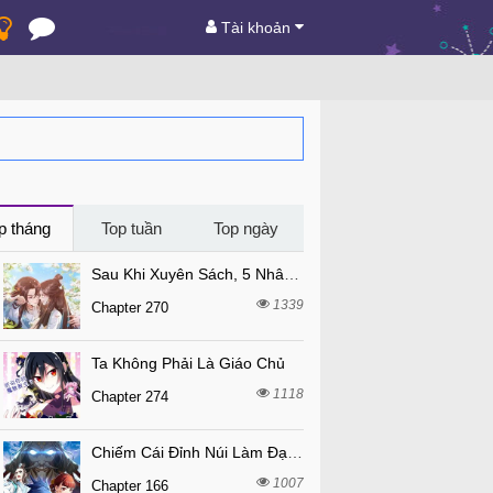
Tài khoản
p tháng
Top tuần
Top ngày
Sau Khi Xuyên Sách, 5 Nhân Cách Của Bạo Quân Đều Yêu Ta
1339
Chapter 270
Ta Không Phải Là Giáo Chủ
1118
Chapter 274
Chiếm Cái Đỉnh Núi Làm Đại Vương
1007
Chapter 166