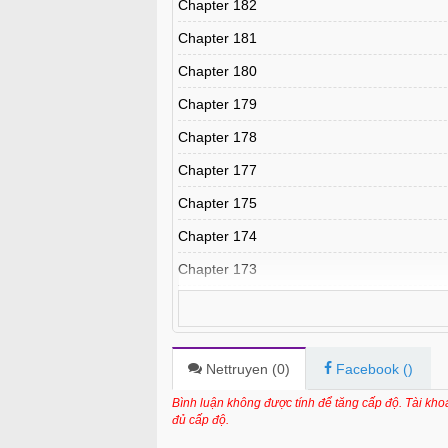
Chapter 182
Chapter 181
Chapter 180
Chapter 179
Chapter 178
Chapter 177
Chapter 175
Chapter 174
Chapter 173
Chapter 172
Chapter 171
Chapter 170
Nettruyen (
0
)
Facebook (
)
Chapter 169
Bình luận không được tính để tăng cấp độ. Tài kh
đủ cấp độ.
Chapter 168