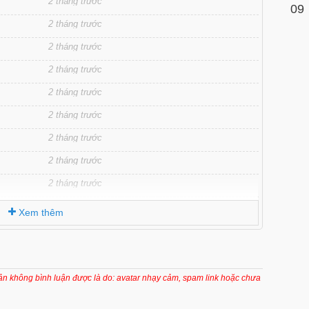
2 tháng trước
09
2 tháng trước
2 tháng trước
2 tháng trước
2 tháng trước
2 tháng trước
2 tháng trước
2 tháng trước
2 tháng trước
2 tháng trước
Xem thêm
2 tháng trước
2 tháng trước
2 tháng trước
oản không bình luận được là do: avatar nhạy cảm, spam link hoặc chưa
2 tháng trước