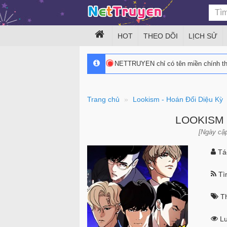
HOT
THEO DÕI
LỊCH SỬ
NETTRUYEN chỉ có tên miền chính 
Trang chủ
Lookism - Hoán Đổi Diệu Kỳ
LOOKISM 
[Ngày cập
Tác
Tìn
Th
Lư