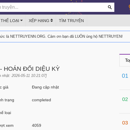
THỂ LOẠI
XẾP HẠNG
TÌM TRUYỆN
thức là NETTRUYENN.ORG. Cảm ơn bạn đã LUÔN ủng hộ NETTRUYEN!
To
- HOÁN ĐỔI DIỆU KỲ
01
 nhật: 2026-05-11 10:21:07]
 giả
Đang cập nhật
02
h trạng
completed
ể loại
03
ợt xem
4059