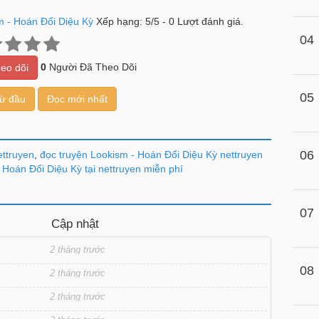
m - Hoán Đổi Diệu Kỳ
Xếp hạng:
5
/
5
-
0
Lượt đánh giá.
04
0
Người Đã Theo Dõi
eo dõi
05
từ đầu
Đọc mới nhất
06
ettruyen
,
đọc truyện Lookism - Hoán Đổi Diệu Kỳ nettruyen
 Hoán Đổi Diệu Kỳ tại nettruyen miễn phí
07
Cập nhật
2 tháng trước
08
2 tháng trước
2 tháng trước