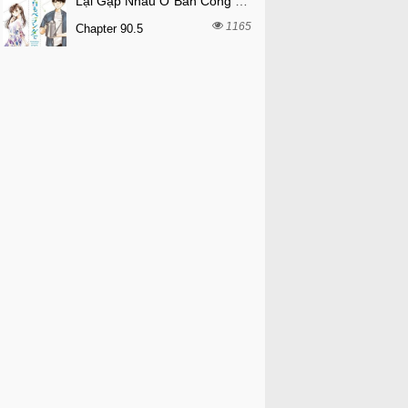
Lại Gặp Nhau Ở Ban Công Rồi
1165
Chapter 90.5