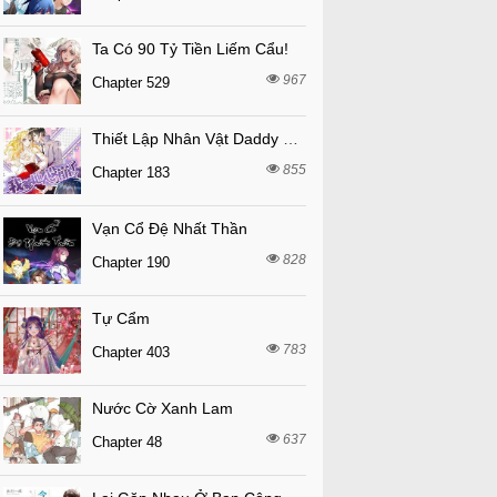
Ta Có 90 Tỷ Tiền Liếm Cẩu!
967
Chapter 529
Thiết Lập Nhân Vật Daddy Của Tôi Bị Sụp Đổ
855
Chapter 183
Vạn Cổ Đệ Nhất Thần
828
Chapter 190
Tự Cẩm
783
Chapter 403
Nước Cờ Xanh Lam
637
Chapter 48