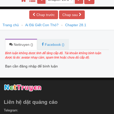
Chap trước
Chap sau
Trang chủ
Ai Đã Giết Con Thỏ?
Chapter 28.1
Nettruyen (
)
Facebook (
)
Bình luận không được tính để tăng cấp độ. Tài khoản không bình luận
được là do: avatar nhạy cảm, spam link hoặc chưa đủ cấp độ.
Bạn cần đăng nhập để bình luận
Liên hệ dặt quảng cáo
Telegram: