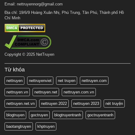
Email:
nettruyennorg@gmail.com
Địa chỉ: 19/6/9 Hoàng Xuân Nhị, Phú Trung, Tân Phú, Thành phố Hồ
Chí Minh
Copyright © 2025 NetTruyen
Từ khóa
nettruyen
nettruyenviet
net truyen
nettruyen.com
nettruyen.vn
nettruyen.net
nettruyen.com.vn
nettruyen.net.vn
nettruyen 2022
nettruyen 2023
nét truyện
blogtruyen
goctruyen
blogtruyentranh
goctruyentranh
baotangtruyen
khptruyen