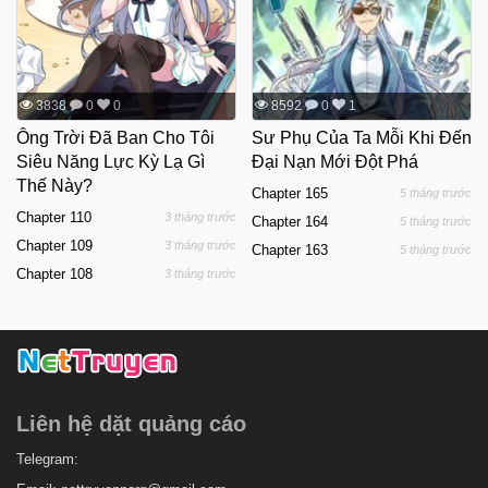
3838
0
0
8592
0
1
Ông Trời Đã Ban Cho Tôi
Sư Phụ Của Ta Mỗi Khi Đến
Siêu Năng Lực Kỳ Lạ Gì
Đại Nạn Mới Đột Phá
Thế Này?
Chapter 165
5 tháng trước
Chapter 110
3 tháng trước
Chapter 164
5 tháng trước
Chapter 109
3 tháng trước
Chapter 163
5 tháng trước
Chapter 108
3 tháng trước
Liên hệ dặt quảng cáo
Telegram: