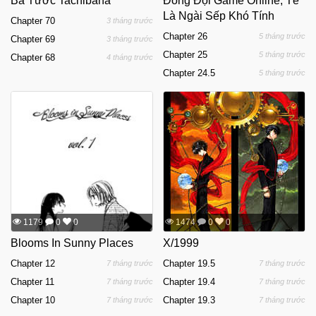
Bá Tước Tachibana
Đồng Đội Game Online, Té
Là Ngài Sếp Khó Tính
Chapter 70
3 tháng trước
Chapter 26
5 tháng trước
Chapter 69
3 tháng trước
Chapter 25
5 tháng trước
Chapter 68
4 tháng trước
Chapter 24.5
5 tháng trước
1179
0
0
1474
0
0
Blooms In Sunny Places
X/1999
Chapter 12
Chapter 19.5
7 tháng trước
7 tháng trước
Chapter 11
Chapter 19.4
7 tháng trước
7 tháng trước
Chapter 10
Chapter 19.3
7 tháng trước
7 tháng trước