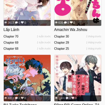
3615
0
0
635
0
0
Lấp Lánh
Amachin Wa Jishou
Chapter 70
Chapter 30
1 tuần trước
1 tháng trước
Chapter 69
Chapter 29
1 tuần trước
1 tháng trước
Chapter 68
Chapter 25
1 tuần trước
1 tháng trước
4813
0
0
1308
0
0