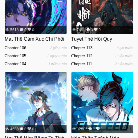
5618
0
0
7491
0
0
Mạt Thế Cảm Xúc Chi Phối
Tuyệt Thế Hồi Quy
Chapter 106
Chapter 113
2 giờ trước
4 giờ trước
Chapter 105
Chapter 112
2 ngày trước
1 tuần trước
Chapter 104
Chapter 111
1 tuần trước
2 tuần trước
4608
0
0
32805
1
1