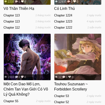
2233
0
0
12935
0
0
Võ Thần Thiên Hạ
Có Linh Thú
Chapter 113
Chapter 1224
1 tháng trước
2 ngày trước
Chapter 113
Chapter 1223
1 tháng trước
4 ngày trước
Chapter 112
Chapter 1222
1 tháng trước
1 tuần trước
2393
0
0
12
0
0
Một Con Dao Mổ Lợn,
Touhou Suzunaan ~
Chém Tan Vạn Giới Có Vô
Forbidden Scrollery
Lý Quá Không?
Chapter 53
2 ngày trước
Chapter 55
2 ngày trước
Chapter 52
2 ngày trước