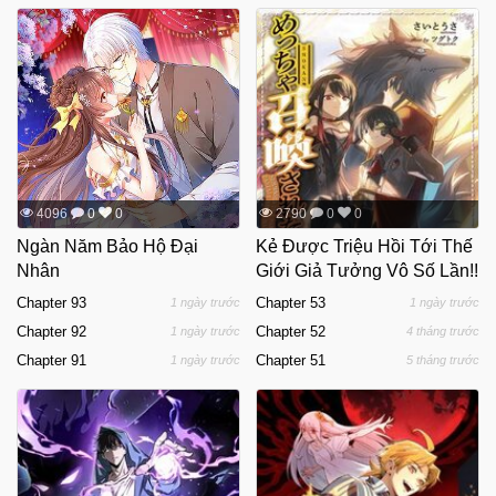
4096
0
0
2790
0
0
Ngàn Năm Bảo Hộ Đại
Kẻ Được Triệu Hồi Tới Thế
Nhân
Giới Giả Tưởng Vô Số Lần!!
Chapter 93
Chapter 53
1 ngày trước
1 ngày trước
Chapter 92
Chapter 52
1 ngày trước
4 tháng trước
Chapter 91
Chapter 51
1 ngày trước
5 tháng trước