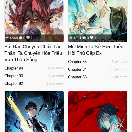
4548
0
1
1091
0
1
Bắt Đầu Chuyển Chức Tài
Một Mình Ta Sở Hữu Triệu
Thần, Ta Chuyển Hóa Triệu
Hồi Thú Cấp Ex
Vạn Thần Sủng
Chapter 35
7 giờ trước
Chapter 94
4 giờ trước
Chapter 34
1 tuần trước
Chapter 93
4 giờ trước
Chapter 33
1 tuần trước
Chapter 92
1 tuần trước