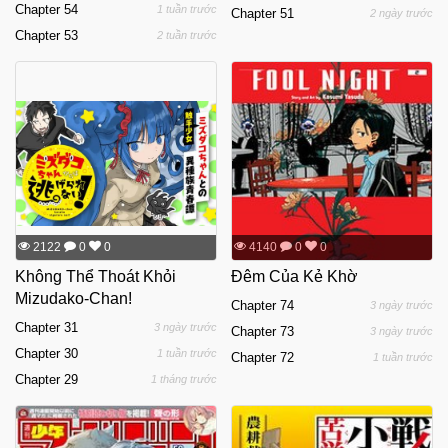
Chapter 54
1 tuần trước
Chapter 51
2 ngày trước
Chapter 53
2 tuần trước
2122
0
0
4140
0
0
Không Thể Thoát Khỏi
Đêm Của Kẻ Khờ
Mizudako-Chan!
Chapter 74
3 ngày trước
Chapter 31
3 ngày trước
Chapter 73
3 ngày trước
Chapter 30
1 tuần trước
Chapter 72
1 tuần trước
Chapter 29
1 tháng trước