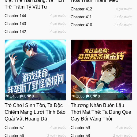
Mạt Thế Hàn Băng: Ta Tích
Hóa Thân Thành Mèo
Trữ Trăm Tỷ Vật Tư
Chapter 412
4 giờ trước
Chapter 144
4 giờ trước
Chapter 411
1 tuần trước
Chapter 143
4 giờ trước
Chapter 410
1 tuần trước
Chapter 142
4 giờ trước
1468
0
0
1606
0
0
Trò Chơi Sinh Tồn, Ta Độc
Thương Nhân Buôn Lậu
Chiếm Mạng Lưới Tình Báo
Thời Mạt Thế: Ta Dùng Que
Quái Vật Hoang Dã
Cay Đổi Vàng Thỏi
Chapter 57
Chapter 59
4 giờ trước
4 giờ trước
Chapter 56
Chapter 58
3 ngày trước
2 ngày trước