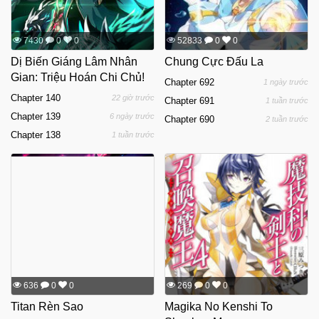
7430
0
0
52833
0
0
Dị Biến Giáng Lâm Nhân
Chung Cực Đấu La
Gian: Triệu Hoán Chi Chủ!
Chapter 692
1 ngày trước
Chapter 140
22 giờ trước
Chapter 691
1 tuần trước
Chapter 139
6 ngày trước
Chapter 690
2 tuần trước
Chapter 138
1 tuần trước
636
0
0
269
0
0
Titan Rèn Sao
Magika No Kenshi To