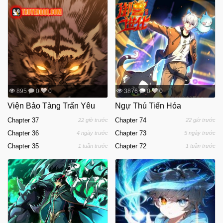
895
0
0
3876
0
0
Viện Bảo Tàng Trấn Yêu
Ngự Thú Tiến Hóa
Chapter 37
Chapter 74
22 giờ trước
22 giờ trước
Chapter 36
Chapter 73
4 ngày trước
5 ngày trước
Chapter 35
Chapter 72
1 tuần trước
1 tuần trước