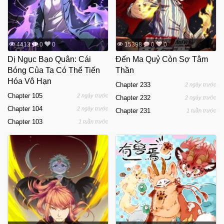
4413
0
0
15398
0
0
Dị Ngục Bạo Quân: Cái
Đến Ma Quỷ Còn Sợ Tâm
Bóng Của Ta Có Thể Tiến
Thần
Hóa Vô Hạn
Chapter 233
2 ngày trước
Chapter 105
2 ngày trước
Chapter 232
2 ngày trước
Chapter 104
2 ngày trước
Chapter 231
1 tuần trước
Chapter 103
1 tuần trước