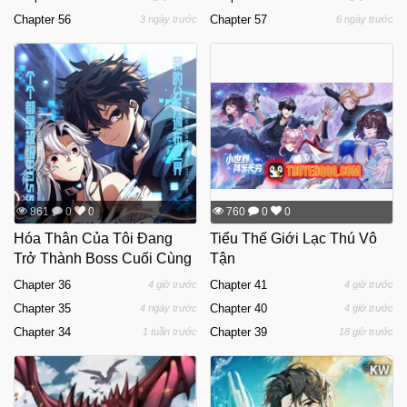
Chapter 56
Chapter 57
3 ngày trước
6 ngày trước
861
0
0
760
0
0
Hóa Thân Của Tôi Đang
Tiểu Thế Giới Lạc Thú Vô
Trở Thành Boss Cuối Cùng
Tận
Chapter 36
Chapter 41
4 giờ trước
4 giờ trước
Chapter 35
Chapter 40
4 ngày trước
4 giờ trước
Chapter 34
Chapter 39
1 tuần trước
18 giờ trước