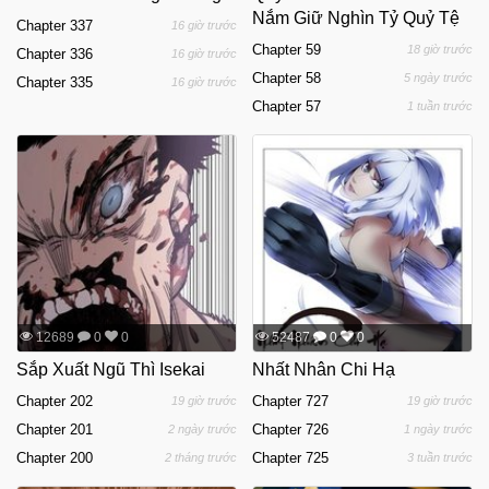
Nắm Giữ Nghìn Tỷ Quỷ Tệ
Chapter 337
16 giờ trước
Chapter 59
18 giờ trước
Chapter 336
16 giờ trước
Chapter 58
5 ngày trước
Chapter 335
16 giờ trước
Chapter 57
1 tuần trước
12689
0
0
52487
0
0
Sắp Xuất Ngũ Thì Isekai
Nhất Nhân Chi Hạ
Chapter 202
Chapter 727
19 giờ trước
19 giờ trước
Chapter 201
Chapter 726
2 ngày trước
1 ngày trước
Chapter 200
Chapter 725
2 tháng trước
3 tuần trước