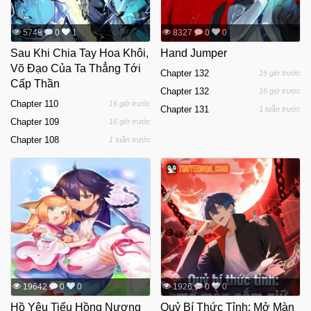
5748
0
1
8327
0
0
Sau Khi Chia Tay Hoa Khôi,
Hand Jumper
Võ Đạo Của Ta Thẳng Tới
Chapter 132
16 giờ trước
Cấp Thần
Chapter 132
16 giờ trước
Chapter 110
16 giờ trước
Chapter 131
1 tuần trước
Chapter 109
16 giờ trước
Chapter 108
1 tuần trước
19642
0
0
1926
0
0
Hồ Yêu Tiểu Hồng Nương
Quỷ Bí Thức Tỉnh: Mở Màn