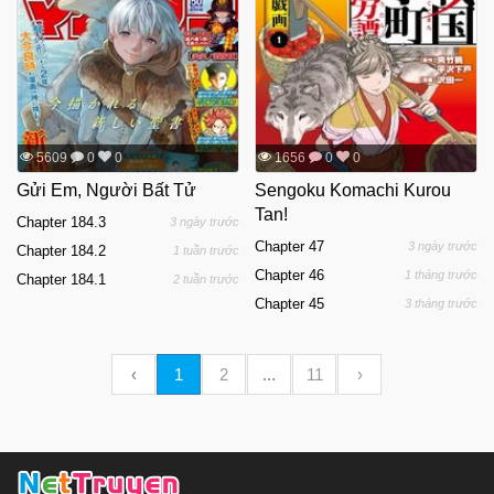
5609
0
0
1656
0
0
Gửi Em, Người Bất Tử
Sengoku Komachi Kurou
Tan!
Chapter 184.3
3 ngày trước
Chapter 47
3 ngày trước
Chapter 184.2
1 tuần trước
Chapter 46
1 tháng trước
Chapter 184.1
2 tuần trước
Chapter 45
3 tháng trước
‹
1
2
...
11
›