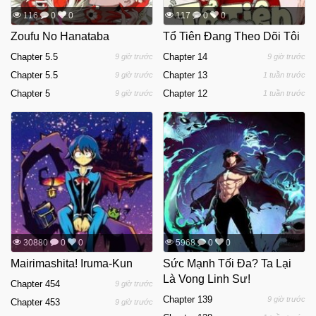
116
0
0
117
0
0
Zoufu No Hanataba
Tổ Tiên Đang Theo Dõi Tôi
Chapter 5.5
Chapter 14
9 giờ trước
9 giờ trước
Chapter 5.5
Chapter 13
9 giờ trước
1 tuần trước
Chapter 5
Chapter 12
9 giờ trước
1 tuần trước
30880
0
0
5968
0
0
Mairimashita! Iruma-Kun
Sức Mạnh Tối Đa? Ta Lại
Là Vong Linh Sư!
Chapter 454
9 giờ trước
Chapter 139
9 giờ trước
Chapter 453
9 giờ trước