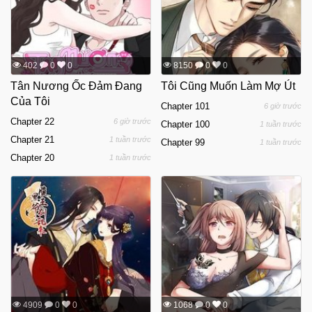
402
0
0
8150
0
0
Tân Nương Ốc Đảm Đang
Tôi Cũng Muốn Làm Mợ Út
Của Tôi
Chapter 101
6 giờ trước
Chapter 22
6 giờ trước
Chapter 100
1 tuần trước
Chapter 21
1 tuần trước
Chapter 99
1 tuần trước
Chapter 20
1 tuần trước
4909
0
0
1068
0
0