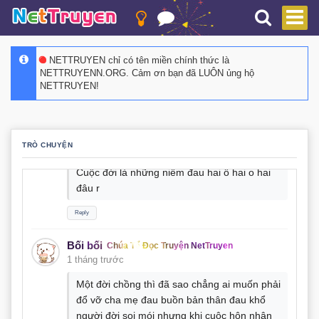
Bối bối
Chúa Tể Đọc Truyện NetTruyen
1 tháng trước
NETTRUYEN chỉ có tên miền chính thức là
Truyện thạm họa tử linh sư ra lâu quá mik
NETTRUYENN.ORG. Cảm ơn bạn đã LUÔN ủng hộ
đọc đi đọc lại gần 5 lần r
NETTRUYEN!
Reply
Bối bối
Chúa Tể Đọc Truyện NetTruyen
TRÒ CHUYỆN
1 tháng trước
Cuộc đời là những niềm đau hai ô hai o hai
đâu r
Reply
Bối bối
Chúa Tể Đọc Truyện NetTruyen
1 tháng trước
Một đời chồng thì đã sao chẳng ai muốn phải
đổ vỡ cha mẹ đau buồn bản thân đau khổ
người đời soi mói nhưng khi cuộc hôn nhân