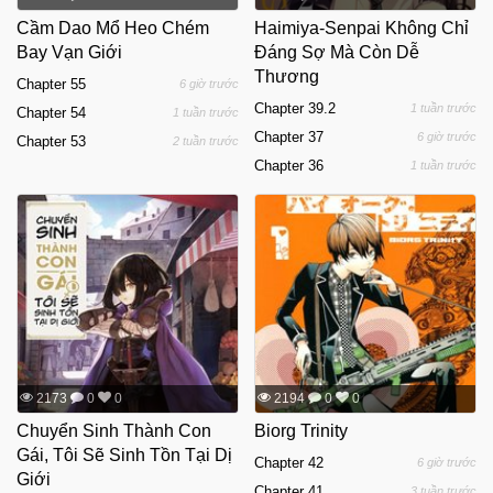
Cầm Dao Mổ Heo Chém
Haimiya-Senpai Không Chỉ
Bay Vạn Giới
Đáng Sợ Mà Còn Dễ
Thương
Chapter 55
6 giờ trước
Chapter 39.2
1 tuần trước
Chapter 54
1 tuần trước
Chapter 37
6 giờ trước
Chapter 53
2 tuần trước
Chapter 36
1 tuần trước
2173
0
0
2194
0
0
Chuyển Sinh Thành Con
Biorg Trinity
Gái, Tôi Sẽ Sinh Tồn Tại Dị
Chapter 42
6 giờ trước
Giới
Chapter 41
3 tuần trước