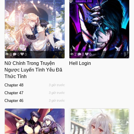
8
0
0
2
0
0
Nữ Chính Trong Truyện
Hell Login
Ngược Luyến Tình Yêu Đã
Thức Tỉnh
Chapter 48
3 giờ trước
Chapter 47
3 giờ trước
Chapter 46
3 giờ trước