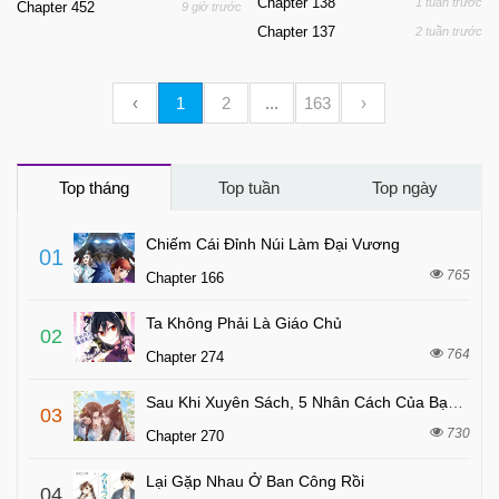
Chapter 138
1 tuần trước
Chapter 452
9 giờ trước
Chapter 137
2 tuần trước
‹
1
2
...
163
›
Top tháng
Top tuần
Top ngày
Chiếm Cái Đỉnh Núi Làm Đại Vương
01
765
Chapter 166
Ta Không Phải Là Giáo Chủ
02
764
Chapter 274
Sau Khi Xuyên Sách, 5 Nhân Cách Của Bạo Quân Đều Yêu Ta
03
730
Chapter 270
Lại Gặp Nhau Ở Ban Công Rồi
04