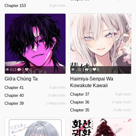
Chapter 153
9 giờ trước
613
0
0
2263
0
0
Giữa Chúng Ta
Haimiya-Senpai Wa
Kowakute Kawaii
Chapter 41
9 giờ trước
Chapter 37
9 giờ trước
Chapter 40
3 tuần trước
Chapter 36
6 ngày trước
Chapter 39
1 tháng trước
Chapter 35
3 tuần trước