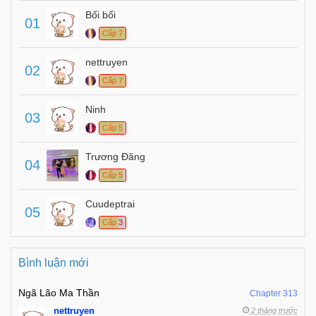
Bối bối
01
Cấp 7
nettruyen
02
Cấp 7
Ninh
03
Cấp 5
Trương Đăng
04
Cấp 5
Cuudeptrai
05
Cấp 3
Bình luận mới
Ngã Lão Ma Thần
Chapter 313
nettruyen
2 tháng trước