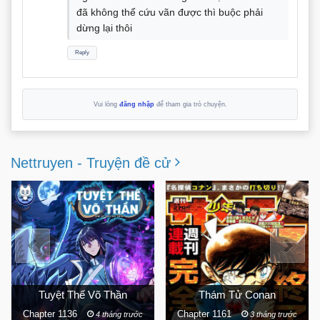
đã không thể cứu vãn được thì buộc phải
dừng lại thôi
Reply
Vui lòng
đăng nhập
để tham gia trò chuyện.
Nettruyen - Truyện đề cử
Tuyệt Thế Võ Thần
Thám Tử Conan
Chapter 1136
Chapter 1161
4 tháng trước
3 tháng trước