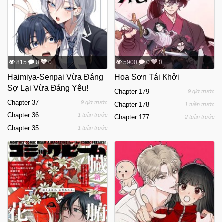
815
0
0
5900
0
0
Haimiya-Senpai Vừa Đáng
Hoa Sơn Tái Khởi
Sợ Lại Vừa Đáng Yêu!
Chapter 179
9 giờ trước
Chapter 37
9 giờ trước
Chapter 178
1 tuần trước
Chapter 36
1 tuần trước
Chapter 177
2 tuần trước
Chapter 35
1 tuần trước