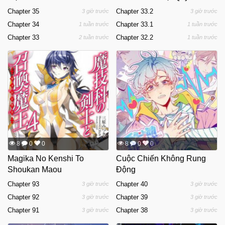
Chapter 35
Chapter 33.2
3 giờ trước
3 giờ trước
Chapter 34
Chapter 33.1
1 tuần trước
1 tuần trước
Chapter 33
Chapter 32.2
2 tuần trước
1 tuần trước
8
0
0
8
0
0
Magika No Kenshi To
Cuộc Chiến Không Rung
Shoukan Maou
Động
Chapter 93
Chapter 40
3 giờ trước
3 giờ trước
Chapter 92
Chapter 39
3 giờ trước
3 giờ trước
Chapter 91
Chapter 38
3 giờ trước
3 giờ trước