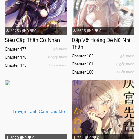
32253
0
0
6635
0
0
Siêu Cấp Thần Cơ Nhân
Đập Vỡ Hoàng Đế Nữ Nhi
Thân
Chapter 477
3 giờ trước
Chapter 102
6 giờ trước
Chapter 476
4 ngày trước
Chapter 101
5 ngày trước
Chapter 475
1 tuần trước
Chapter 100
3 tuần trước
2570
0
0
724
0
0