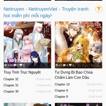
Nettruyen - NettruyenViet - Truyện tranh
hot miễn phí mỗi ngày
910
0
0
45
0
0
Truy Tinh Trục Nguyệt
Tự Dưng Bị Bạo Chúa
Chấm Làm Con Dâu
Chapter 32
29 phút trước
Chapter 10
29 phút trước
Chapter 31
2 tháng trước
Chapter 9
23 giờ trước
Chapter 30
2 tháng trước
Chapter 8
23 giờ trước