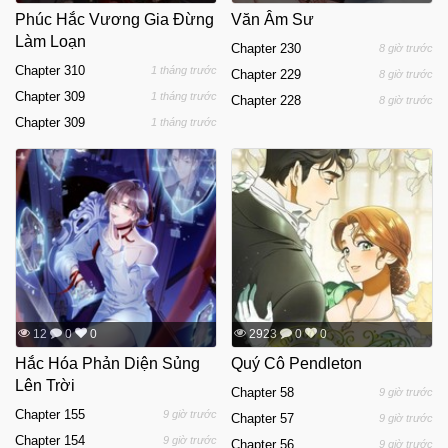
Phúc Hắc Vương Gia Đừng
Văn Âm Sư
Làm Loạn
Chapter 230
8 giờ trước
Chapter 310
1 tháng trước
Chapter 229
8 giờ trước
Chapter 309
1 tháng trước
Chapter 228
8 giờ trước
Chapter 309
1 tháng trước
12
0
0
2923
0
0
Hắc Hóa Phản Diện Sủng
Quý Cô Pendleton
Lên Trời
Chapter 58
9 giờ trước
Chapter 155
9 giờ trước
Chapter 57
9 giờ trước
Chapter 154
9 giờ trước
Chapter 56
9 giờ trước