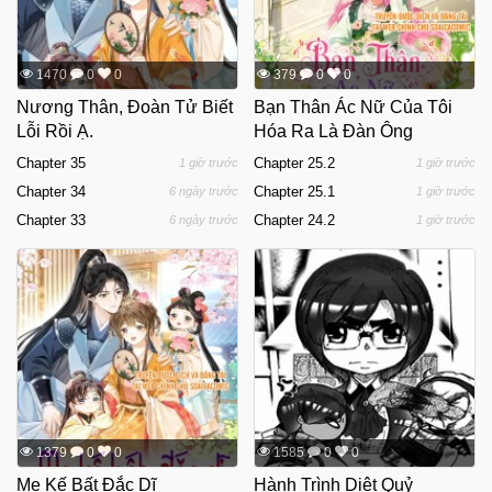
1470
0
0
379
0
0
Nương Thân, Đoàn Tử Biết
Bạn Thân Ác Nữ Của Tôi
Lỗi Rồi Ạ.
Hóa Ra Là Đàn Ông
Chapter 35
Chapter 25.2
1 giờ trước
1 giờ trước
Chapter 34
Chapter 25.1
6 ngày trước
1 giờ trước
Chapter 33
Chapter 24.2
6 ngày trước
1 giờ trước
1379
0
0
1585
0
0
Mẹ Kế Bất Đắc Dĩ
Hành Trình Diệt Quỷ