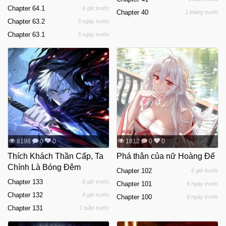
Chapter 64.1
6 giờ trước
Chapter 40
1 tháng trước
Chapter 63.2
3 ngày trước
Chapter 63.1
3 ngày trước
8198
0
0
1812
0
0
Thích Khách Thần Cấp, Ta
Phá thân của nữ Hoàng Đế
Chính Là Bóng Đêm
Chapter 102
6 giờ trước
Chapter 133
6 giờ trước
Chapter 101
6 ngày trước
Chapter 132
6 giờ trước
Chapter 100
6 ngày trước
Chapter 131
1 tuần trước