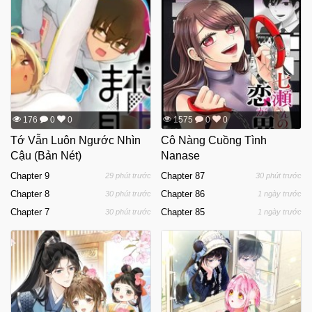
176
0
0
1575
0
0
Tớ Vẫn Luôn Ngước Nhìn
Cô Nàng Cuồng Tình
Cậu (Bản Nét)
Nanase
Chapter 9
Chapter 87
29 phút trước
30 phút trước
Chapter 8
Chapter 86
30 phút trước
1 ngày trước
Chapter 7
Chapter 85
30 phút trước
1 ngày trước