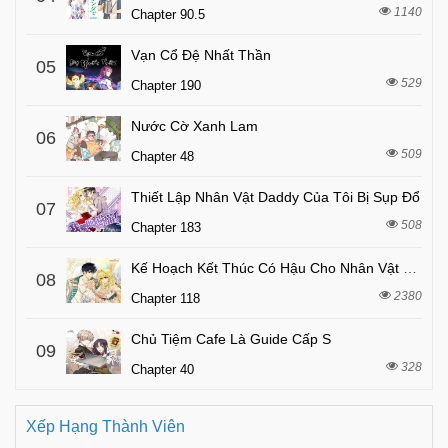
1140
Chapter 90.5
Vạn Cổ Đệ Nhất Thần
05
529
Chapter 190
Nước Cờ Xanh Lam
06
509
Chapter 48
Thiết Lập Nhân Vật Daddy Của Tôi Bị Sụp Đổ
07
508
Chapter 183
Kế Hoạch Kết Thúc Có Hậu Cho Nhân Vật Phản Diện
08
2380
Chapter 118
Chủ Tiệm Cafe Là Guide Cấp S
09
328
Chapter 40
Xếp Hạng Thành Viên