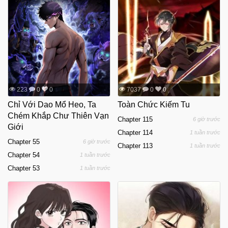
223
0
0
7037
0
0
Chỉ Với Dao Mổ Heo, Ta
Toàn Chức Kiếm Tu
Chém Khắp Chư Thiên Vạn
Chapter 115
6 giờ trước
Giới
Chapter 114
1 tuần trước
Chapter 55
6 giờ trước
Chapter 113
1 tuần trước
Chapter 54
1 tuần trước
Chapter 53
1 tuần trước