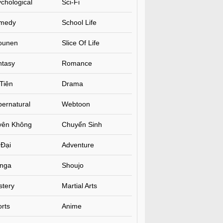
chological
Sci-Fi
medy
School Life
ounen
Slice Of Life
ntasy
Romance
Tiên
Drama
ernatural
Webtoon
yên Không
Chuyển Sinh
 Đại
Adventure
nga
Shoujo
stery
Martial Arts
rts
Anime