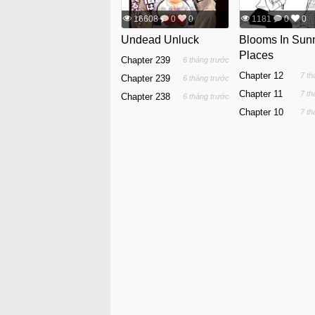
16608
0
0
1181
0
0
Undead Unluck
Blooms In Sun
Places
Chapter 239
6 tháng trước
Chapter 12
7 th
Chapter 239
6 tháng trước
Chapter 11
7 th
Chapter 238
6 tháng trước
Chapter 10
7 th