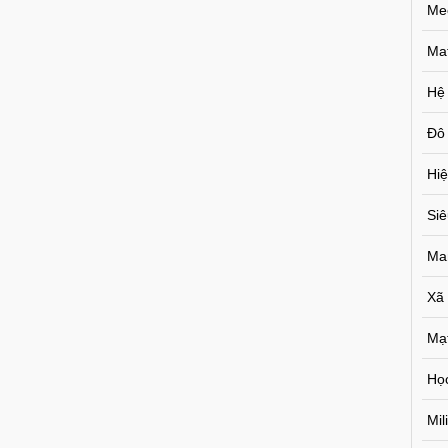
Me
Ma
Hệ
Đô 
Hiệ
Si
Ma
Xã
Mạ
Họ
Mil