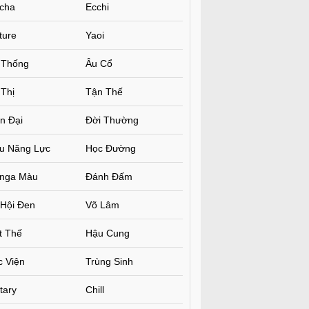
cha
Ecchi
ture
Yaoi
 Thống
Âu Cổ
Thị
Tận Thế
n Đại
Đời Thường
êu Năng Lực
Học Đường
nga Màu
Đánh Đấm
 Hội Đen
Võ Lâm
t Thế
Hậu Cung
c Viện
Trùng Sinh
itary
Chill