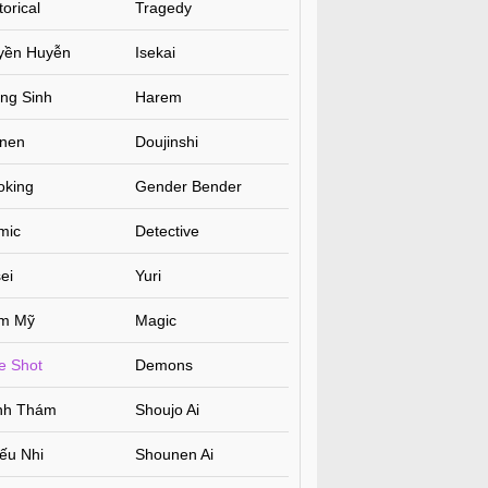
torical
Tragedy
yền Huyễn
Isekai
ng Sinh
Harem
inen
Doujinshi
oking
Gender Bender
mic
Detective
ei
Yuri
m Mỹ
Magic
e Shot
Demons
inh Thám
Shoujo Ai
ếu Nhi
Shounen Ai