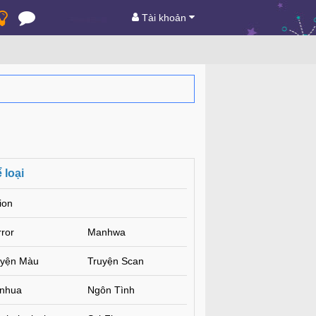
Tài khoản
 loại
ion
ror
Manhwa
uyện Màu
Truyện Scan
nhua
Ngôn Tình