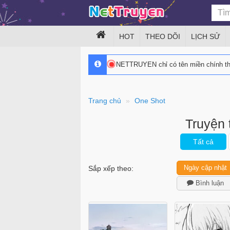
HOT
THEO DÕI
LỊCH SỬ
NETTRUYEN chỉ có tên miền chính 
Trang chủ
One Shot
Truyện 
Tất cả
Ngày cập nhật
Sắp xếp theo:
Bình luận