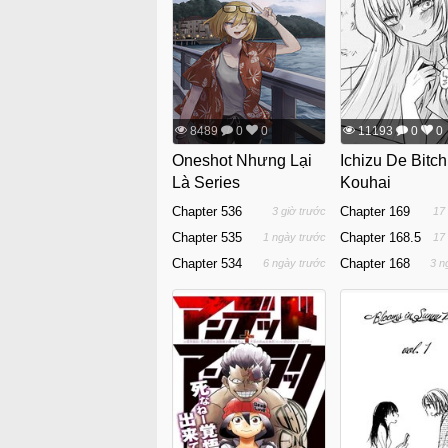
8489
0
0
11193
0
0
Oneshot Nhưng Lại
Ichizu De Bitc
Là Series
Kouhai
Chapter 536
Chapter 169
3 giờ trước
17
Chapter 535
Chapter 168.5
1 ngày trước
17
Chapter 534
Chapter 168
6 ngày trước
3 n