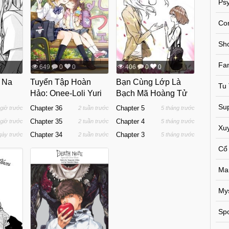
Psy
Co
Sh
Fa
649
0
0
406
0
0
h Na
Tuyển Tập Hoàn
Bạn Cùng Lớp Là
Tu 
Hảo: Onee-Loli Yuri
Bạch Mã Hoàng Tử
Sup
Chapter 36
Chapter 5
 giờ trước
2 tuần trước
5 tháng trước
Chapter 35
Chapter 4
 giờ trước
2 tuần trước
5 tháng trước
Xu
Chapter 34
Chapter 3
gày trước
2 tuần trước
5 tháng trước
Cổ
Ma
My
Spo