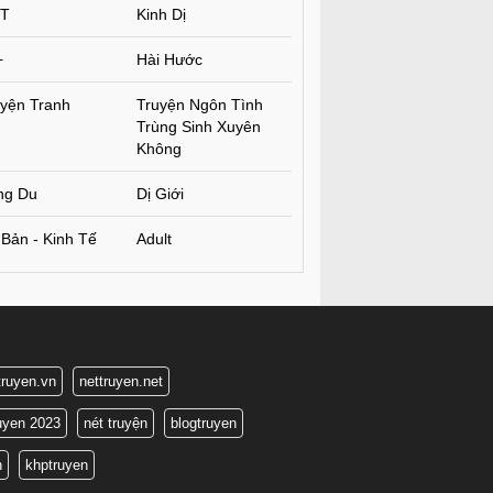
T
Kinh Dị
+
Hài Hước
yện Tranh
Truyện Ngôn Tình
Trùng Sinh Xuyên
Không
ng Du
Dị Giới
Bản - Kinh Tế
Adult
truyen.vn
nettruyen.net
ruyen 2023
nét truyện
blogtruyen
n
khptruyen