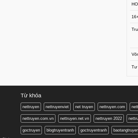
HO
16
Tru
Võ
Tư 
Từ khóa
nettruyen
nettruyenviet
net truyen
nettruyen.com
net
nettruyen.com.vn
nettruyen.net.vn
nettruyen 2022
nett
goctruyen
blogtruyentranh
goctruyentranh
baotangtruye