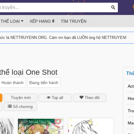
THỂ LOẠI
XẾP HẠNG
TÌM TRUYỆN
thức là NETTRUYENN.ORG. Cảm ơn bạn đã LUÔN ủng hộ NETTRUYEN!
thể loại One Shot
Thể
Hoàn thành
Đang tiến hành
Act
Truyện mới
Top all
Theo dõi
Hor
Số chương
Tr
Ma