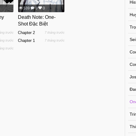
His
539
0
0
Hu
ny
Death Note: One-
Shot Đặc Biệt
Trọ
Chapter 2
áng trước
7 tháng trước
Se
Chapter 1
áng trước
7 tháng trước
áng trước
Co
Co
Jos
Đa
On
Tr
Thi