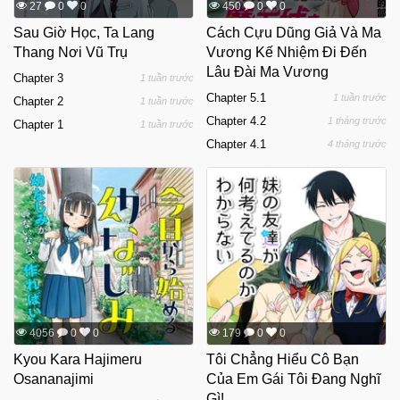
27
0
0
450
0
0
Sau Giờ Học, Ta Lang
Cách Cựu Dũng Giả Và Ma
Thang Nơi Vũ Trụ
Vương Kế Nhiệm Đi Đến
Lâu Đài Ma Vương
Chapter 3
1 tuần trước
Chapter 5.1
1 tuần trước
Chapter 2
1 tuần trước
Chapter 4.2
1 tháng trước
Chapter 1
1 tuần trước
Chapter 4.1
4 tháng trước
4056
0
0
179
0
0
Kyou Kara Hajimeru
Tôi Chẳng Hiểu Cô Bạn
Osananajimi
Của Em Gái Tôi Đang Nghĩ
Gì!