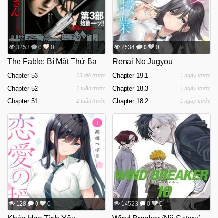
3253
0
0
2534
0
0
The Fable: Bí Mật Thứ Ba
Renai No Jugyou
Chapter 53
Chapter 19.1
13 giờ trước
1 ngày trước
Chapter 52
Chapter 18.3
1 tuần trước
1 ngày trước
Chapter 51
Chapter 18.2
2 tuần trước
1 ngày trước
128
0
0
14523
0
0