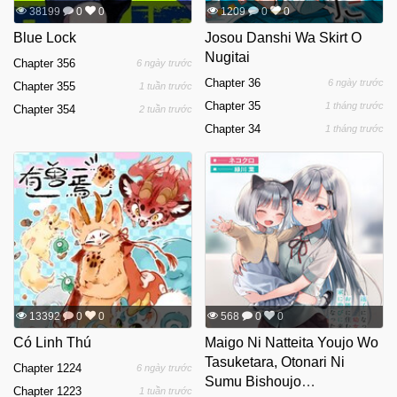
38199
0
0
1209
0
0
Blue Lock
Josou Danshi Wa Skirt O
Nugitai
Chapter 356
6 ngày trước
Chapter 36
6 ngày trước
Chapter 355
1 tuần trước
Chapter 35
1 tháng trước
Chapter 354
2 tuần trước
Chapter 34
1 tháng trước
13392
0
0
568
0
0
Có Linh Thú
Maigo Ni Natteita Youjo Wo
Tasuketara, Otonari Ni
Chapter 1224
6 ngày trước
Sumu Bishoujo
Chapter 1223
1 tuần trước