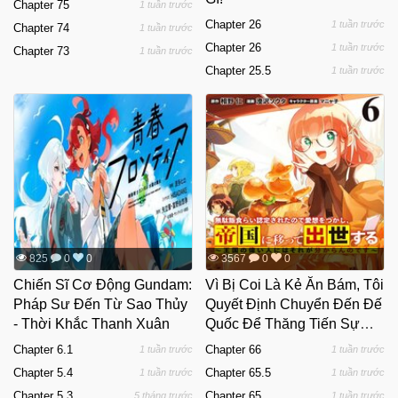
Chapter 75
1 tuần trước
Chapter 26
1 tuần trước
Chapter 74
1 tuần trước
Chapter 26
1 tuần trước
Chapter 73
1 tuần trước
Chapter 25.5
1 tuần trước
825
0
0
3567
0
0
Chiến Sĩ Cơ Động Gundam:
Vì Bị Coi Là Kẻ Ăn Bám, Tôi
Pháp Sư Đến Từ Sao Thủy
Quyết Định Chuyển Đến Đế
- Thời Khắc Thanh Xuân
Quốc Để Thăng Tiến Sự
Nghiệp.
Chapter 6.1
Chapter 66
1 tuần trước
1 tuần trước
Chapter 5.4
Chapter 65.5
1 tuần trước
1 tuần trước
Chapter 5.3
Chapter 65
5 tháng trước
1 tuần trước