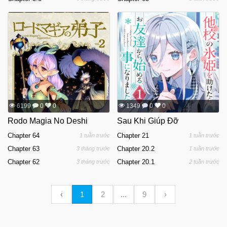
6199
0
0
1349
0
0
Rodo Magia No Deshi
Sau Khi Giúp Đỡ
Chapter 64
Chapter 21
1 tuần trước
1 tuần trước
Chapter 63
Chapter 20.2
3 tháng trước
1 tuần trước
Chapter 62
Chapter 20.1
3 tháng trước
2 tuần trước
‹
1
2
...
9
›