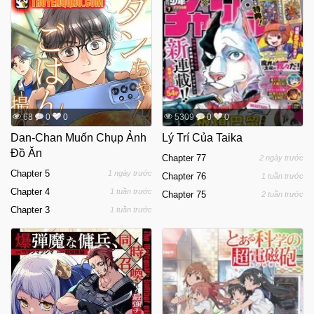
68
0
0
5309
0
0
Dan-Chan Muốn Chụp Ảnh
Lý Trí Của Taika
Đồ Ăn
Chapter 77
2 ngày trước
Chapter 5
1 ngày trước
Chapter 76
1 tuần trước
Chapter 4
1 tuần trước
Chapter 75
2 tuần trước
Chapter 3
1 tuần trước