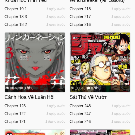
Khóa Học Tình Yêu
Wind Breaker (Nii Satoru)
Chapter 19.1
Chapter 218
1 ngày trước
1 ngày trước
Chapter 18.3
Chapter 217
1 ngày trước
1 ngày trước
Chapter 18.2
Chapter 216
1 ngày trước
1 ngày trước
8876
0
0
16848
0
0
Cánh Hoa Về Luân Hồi
Sát Thủ Về Vườn
Chapter 123
Chapter 248
1 ngày trước
1 ngày trước
Chapter 122
Chapter 247
1 ngày trước
1 ngày trước
Chapter 121
Chapter 246
1 tháng trước
1 ngày trước