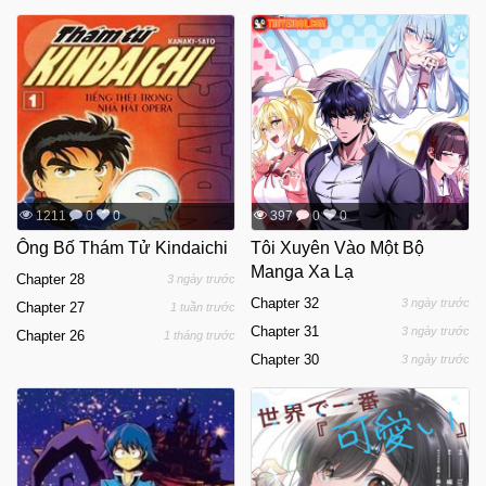
1211
0
0
397
0
0
Ông Bố Thám Tử Kindaichi
Tôi Xuyên Vào Một Bộ
Manga Xa Lạ
Chapter 28
3 ngày trước
Chapter 32
3 ngày trước
Chapter 27
1 tuần trước
Chapter 31
3 ngày trước
Chapter 26
1 tháng trước
Chapter 30
3 ngày trước