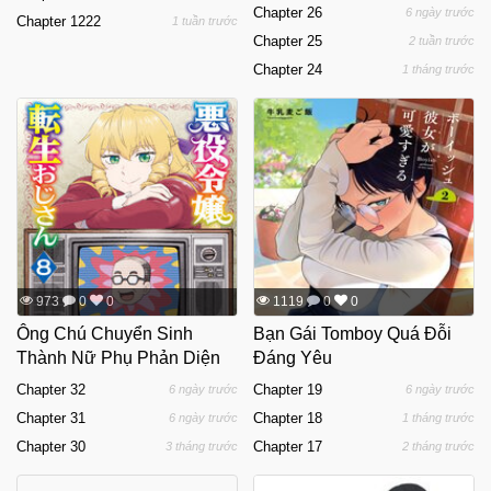
Ryuugakusei Ga Ie Ni Asobi
Chapter 26
6 ngày trước
Chapter 1222
1 tuần trước
Ni Kuru You Ni Natta Ken
Chapter 25
2 tuần trước
Nitsuite
Chapter 24
1 tháng trước
973
0
0
1119
0
0
Ông Chú Chuyển Sinh
Bạn Gái Tomboy Quá Đỗi
Thành Nữ Phụ Phản Diện
Đáng Yêu
Chapter 32
Chapter 19
6 ngày trước
6 ngày trước
Chapter 31
Chapter 18
6 ngày trước
1 tháng trước
Chapter 30
Chapter 17
3 tháng trước
2 tháng trước