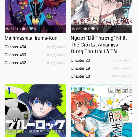
31210
0
0
860
0
0
Mairimashita! Iruma-Kun
Người “Dễ Thương” Nhất
Thế Giới Là Amamiya,
Chapter 454
5 ngày trước
Đứng Thứ Hai Là Tôi.
Chapter 453
5 ngày trước
Chapter 20
5 ngày trước
Chapter 452
5 ngày trước
Chapter 19
3 tháng trước
Chapter 18
4 tháng trước