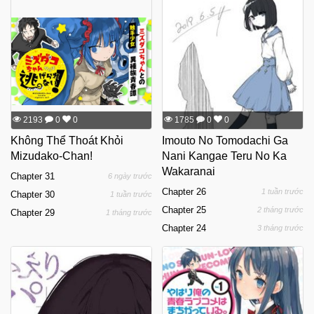
2193
0
0
1785
0
0
Không Thể Thoát Khỏi
Imouto No Tomodachi Ga
Mizudako-Chan!
Nani Kangae Teru No Ka
Wakaranai
Chapter 31
6 ngày trước
Chapter 26
1 tuần trước
Chapter 30
1 tuần trước
Chapter 25
2 tháng trước
Chapter 29
1 tháng trước
Chapter 24
3 tháng trước