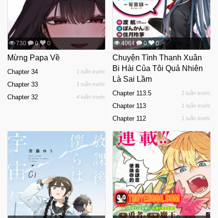
730
0
0
4064
0
0
Mừng Papa Về
Chuyện Tình Thanh Xuân
Bi Hài Của Tôi Quả Nhiên
Chapter 34
1 tuần trước
Là Sai Lầm
Chapter 33
1 tuần trước
Chapter 113.5
1 tuần trước
Chapter 32
4 tuần trước
Chapter 113
1 tuần trước
Chapter 112
1 tuần trước