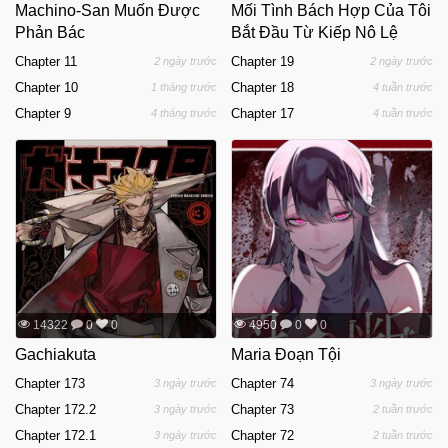
Machino-San Muốn Được
Mối Tình Bách Hợp Của Tôi
Phản Bác
Bắt Đầu Từ Kiếp Nô Lệ
Chapter 11
Chapter 19
2 ngày trước
2 ngày trước
Chapter 10
Chapter 18
1 tháng trước
4 tuần trước
Chapter 9
Chapter 17
4 tháng trước
4 tuần trước
14322
0
0
4950
0
0
Gachiakuta
Maria Đoạn Tội
Chapter 173
Chapter 74
3 ngày trước
3 ngày trước
Chapter 172.2
Chapter 73
3 ngày trước
2 tuần trước
Chapter 172.1
Chapter 72
3 ngày trước
2 tuần trước