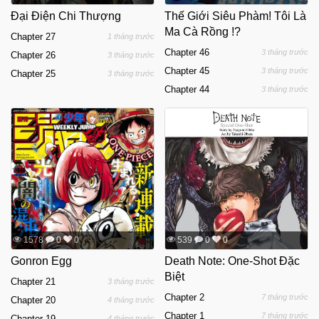
Đại Điện Chi Thượng
Thế Giới Siêu Phàm! Tôi Là
Ma Cà Rồng !?
Chapter 27
1 tháng trước
Chapter 46
3 tháng trước
Chapter 26
3 tháng trước
Chapter 45
3 tháng trước
Chapter 25
3 tháng trước
Chapter 44
3 tháng trước
1578
0
0
539
0
0
Gonron Egg
Death Note: One-Shot Đặc
Biệt
Chapter 21
3 tháng trước
Chapter 2
7 tháng trước
Chapter 20
4 tháng trước
Chapter 1
7 tháng trước
Chapter 19
4 tháng trước