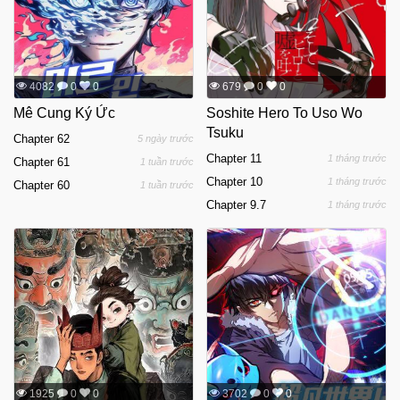
4082
0
0
679
0
0
Mê Cung Ký Ức
Soshite Hero To Uso Wo
Tsuku
Chapter 62
5 ngày trước
Chapter 11
1 tháng trước
Chapter 61
1 tuần trước
Chapter 10
1 tháng trước
Chapter 60
1 tuần trước
Chapter 9.7
1 tháng trước
1925
0
0
3702
0
0