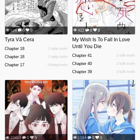
834
0
0
422
0
0
Tyra Và Cera
My Wish Is To Fall In Love
Until You Die
Chapter 18
1 ngày trước
Chapter 41
2 tuần trước
Chapter 18
1 ngày trước
Chapter 40
2 tuần trước
Chapter 17
3 tháng trước
Chapter 39
2 tuần trước
10488
0
0
1194
0
0