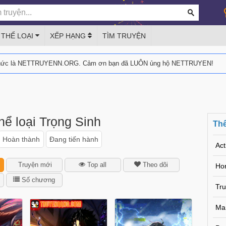
THỂ LOẠI
XẾP HẠNG
TÌM TRUYỆN
thức là NETTRUYENN.ORG. Cảm ơn bạn đã LUÔN ủng hộ NETTRUYEN!
hể loại Trọng Sinh
Thể
Hoàn thành
Đang tiến hành
Act
Truyện mới
Top all
Theo dõi
Hor
Số chương
Tr
Ma