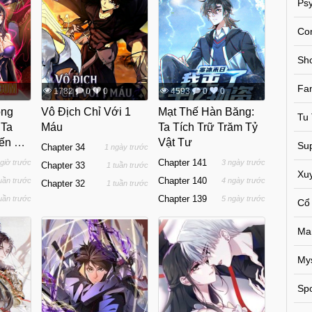
Psy
Co
Sh
Fa
1782
0
0
4593
0
0
ồng
Vô Địch Chỉ Với 1
Mạt Thế Hàn Băng:
Tu 
 Ta
Máu
Ta Tích Trữ Trăm Tỷ
iến Họ
Vật Tư
Sup
Chapter 34
1 ngày trước
uột
Chapter 141
 giờ trước
3 ngày trước
Chapter 33
1 tuần trước
Xu
Chapter 140
tuần trước
4 ngày trước
Chapter 32
1 tuần trước
Chapter 139
tuần trước
5 ngày trước
Cổ
Ma
My
Spo