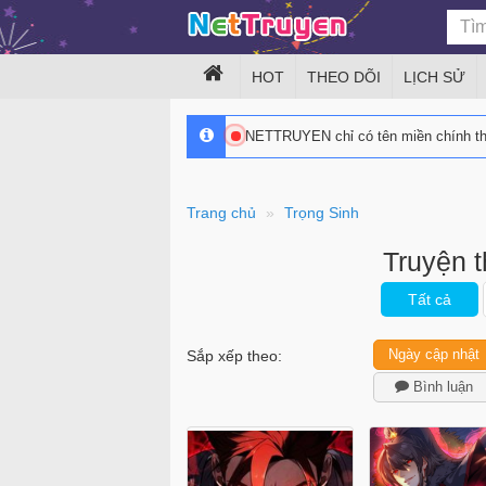
HOT
THEO DÕI
LỊCH SỬ
NETTRUYEN chỉ có tên miền chính 
Trang chủ
Trọng Sinh
Truyện t
Tất cả
Ngày cập nhật
Sắp xếp theo:
Bình luận