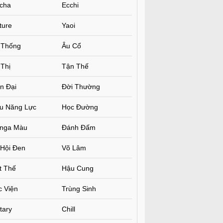
cha
Ecchi
ture
Yaoi
 Thống
Âu Cổ
Thị
Tận Thế
n Đại
Đời Thường
êu Năng Lực
Học Đường
nga Màu
Đánh Đấm
 Hội Đen
Võ Lâm
t Thế
Hậu Cung
c Viện
Trùng Sinh
itary
Chill