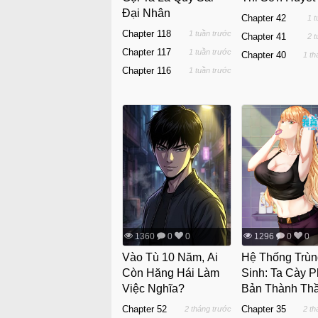
Đại Nhân
Chapter 42
1 
Chapter 118
1 tuần trước
Chapter 41
2 
Chapter 117
1 tuần trước
Chapter 40
1 th
Chapter 116
1 tuần trước
1360
0
0
1296
0
0
Vào Tù 10 Năm, Ai
Hệ Thống Trùn
Còn Hăng Hái Làm
Sinh: Ta Cày 
Việc Nghĩa?
Bản Thành Th
Chapter 52
Chapter 35
2 tháng trước
2 th