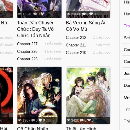
His
Hu
13340
0
1
23088
0
0
i Nữ
Toàn Dân Chuyển
Bá Vương Sủng Ái
Trọ
Chức : Duy Ta Vô
Cô Vợ Mù
Chức Tán Nhân
Chapter 212
Se
gày trước
1 tuần trước
Chapter 227
1 tuần trước
Chapter 211
tuần trước
1 tuần trước
Co
Chapter 226
1 tuần trước
Chapter 210
áng trước
1 tuần trước
Chapter 225
3 tuần trước
Co
Jos
Đa
On
Tr
1967
0
0
3420
0
0
Thi
 Hải
Cổ Chân Nhân
Thiết Lập Hình