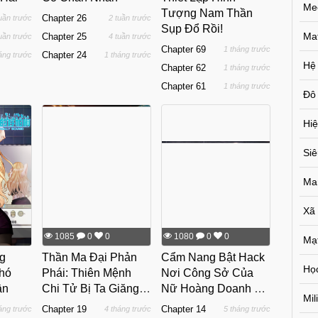
Me
Tượng Nam Thần
Chapter 26
tuần trước
2 tuần trước
Sụp Đổ Rồi!
Ma
Chapter 25
tuần trước
4 tuần trước
Chapter 69
1 tháng trước
Chapter 24
áng trước
1 tháng trước
Hệ
Chapter 62
1 tháng trước
Chapter 61
1 tháng trước
Đô 
Hiệ
Si
Ma
Xã
1085
0
0
1080
0
0
Mạ
g
Thần Ma Đại Phản
Cẩm Nang Bật Hack
Họ
Phó
Phái: Thiên Mệnh
Nơi Công Sở Của
ần
Chi Tử Bị Ta Giăng
Nữ Hoàng Doanh Số
Mil
Bẫy Rồi
Trùng Sinh
Chapter 19
Chapter 14
áng trước
4 tháng trước
5 tháng trước