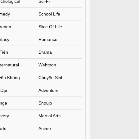
chological
Sci-Fi
medy
School Life
ounen
Slice Of Life
ntasy
Romance
Tiên
Drama
ernatural
Webtoon
yên Không
Chuyển Sinh
 Đại
Adventure
nga
Shoujo
stery
Martial Arts
rts
Anime