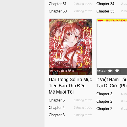
Chapter 51
Chapter 34
2 tháng trước
2 th
Chapter 50
Chapter 33
2 tháng trước
2 th
506
0
0
476
0
0
Hai Trong Số Ba Mục
It Việt Nam Tái
Tiêu Báo Thù Đều
Tại Di Giới (Ph
Mê Muội Tôi
Chapter 3
6 th
Chapter 5
6 tháng trước
Chapter 2
6 th
Chapter 4
6 tháng trước
Chapter 2
6 th
Chapter 3
6 tháng trước