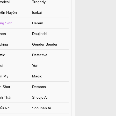
torical
Tragedy
yền Huyễn
Isekai
ng Sinh
Harem
inen
Doujinshi
oking
Gender Bender
mic
Detective
ei
Yuri
m Mỹ
Magic
e Shot
Demons
inh Thám
Shoujo Ai
ếu Nhi
Shounen Ai