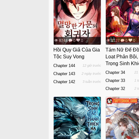
8748
0
0
1527
0
0
Hồi Quy Giả Của Gia
Tám Nữ Đế Đ
Tộc Suy Vong
Loạt Phản Bội,
Trọng Sinh Kh
Chapter 144
12 giờ trước
Hối Hận Đến R
Chapter 34
21
Chapter 143
2 ngày trước
Gan Đứt Đoạn
Chapter 33
1 
Chapter 142
3 tuần trước
Chapter 32
2 