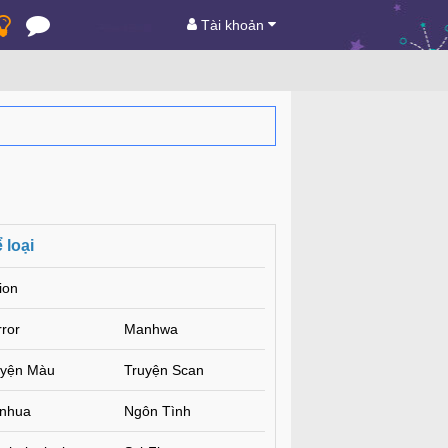
Tài khoản
 loại
ion
ror
Manhwa
uyện Màu
Truyện Scan
nhua
Ngôn Tình