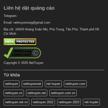
Liên hệ dặt quảng cáo
Telegram:
Email:
nettruyennorg@gmail.com
Địa chỉ: 19/6/9 Hoàng Xuân Nhị, Phú Trung, Tân Phú, Thành phố Hồ
Chí Minh
Copyright © 2025 NetTruyen
Từ khóa
nettruyen
nettruyenviet
net truyen
nettruyen.com
nettruyen.vn
nettruyen.net
nettruyen.com.vn
nettruyen.net.vn
nettruyen 2022
nettruyen 2023
nét truyện