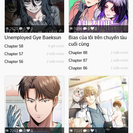
2620
0
0
5056
0
0
Unemployed Gye Baeksun
Bias của tôi trên chuyến tàu
cuối cùng
Chapter 58
6 giờ trước
Chapter 88
1 tuần trước
Chapter 57
2 tuần trước
Chapter 87
1 tuần trước
Chapter 56
2 tuần trước
Chapter 86
1 tuần trước
2263
0
0
7115
0
1