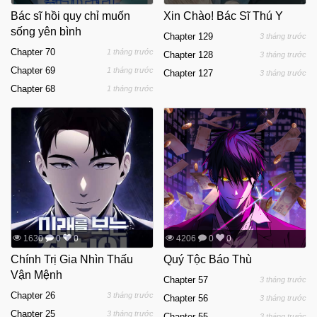
Bác sĩ hồi quy chỉ muốn
Xin Chào! Bác Sĩ Thú Y
sống yên bình
Chapter 129
3 tháng trước
Chapter 70
1 tháng trước
Chapter 128
3 tháng trước
Chapter 69
1 tháng trước
Chapter 127
3 tháng trước
Chapter 68
1 tháng trước
1630
0
0
4206
0
0
Chính Trị Gia Nhìn Thấu
Quý Tộc Báo Thù
Vận Mệnh
Chapter 57
3 tháng trước
Chapter 26
3 tháng trước
Chapter 56
3 tháng trước
Chapter 25
3 tháng trước
Chapter 55
3 tháng trước