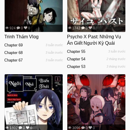
924
0
0
1742
0
0
Trinh Thám Vlog
Psycho X Past: Những Vụ
Án Giết Người Kỳ Quái
Chapter 69
3 tuần trước
Chapter 55
3 tuần trước
Chapter 68
3 tuần trước
Chapter 54
2 tháng trước
Chapter 67
3 tuần trước
Chapter 53
3 tháng trước
1802
0
0
3096
0
0