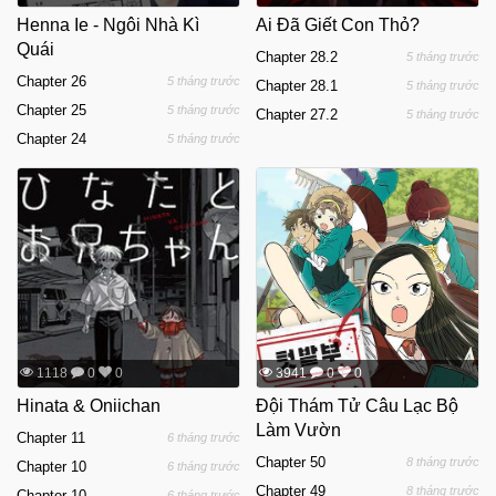
Henna Ie - Ngôi Nhà Kì
Ai Đã Giết Con Thỏ?
Quái
Chapter 28.2
5 tháng trước
Chapter 26
5 tháng trước
Chapter 28.1
5 tháng trước
Chapter 25
5 tháng trước
Chapter 27.2
5 tháng trước
Chapter 24
5 tháng trước
1118
0
0
3941
0
0
Hinata & Oniichan
Đội Thám Tử Câu Lạc Bộ
Làm Vườn
Chapter 11
6 tháng trước
Chapter 50
8 tháng trước
Chapter 10
6 tháng trước
Chapter 49
8 tháng trước
Chapter 10
6 tháng trước