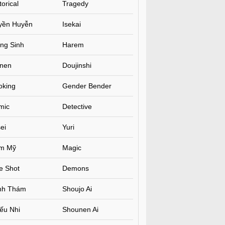
torical
Tragedy
yền Huyễn
Isekai
ng Sinh
Harem
inen
Doujinshi
oking
Gender Bender
mic
Detective
ei
Yuri
m Mỹ
Magic
e Shot
Demons
inh Thám
Shoujo Ai
ếu Nhi
Shounen Ai