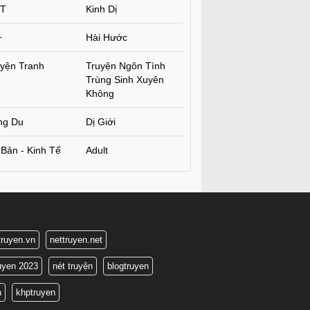
T
Kinh Dị
+
Hài Hước
yện Tranh
Truyện Ngôn Tình
Trùng Sinh Xuyên
Không
ng Du
Dị Giới
Bản - Kinh Tế
Adult
truyen.vn
nettruyen.net
ruyen 2023
nét truyện
blogtruyen
n
khptruyen