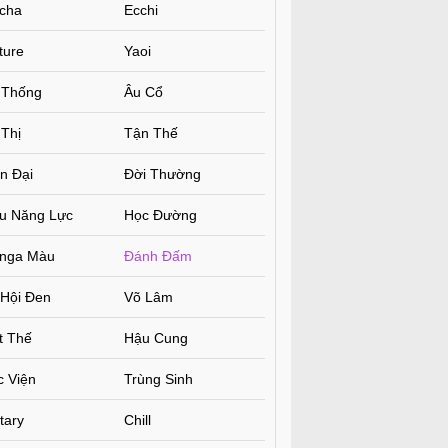
cha
Ecchi
ture
Yaoi
 Thống
Âu Cổ
Thị
Tận Thế
n Đại
Đời Thường
êu Năng Lực
Học Đường
nga Màu
Đánh Đấm
 Hội Đen
Võ Lâm
t Thế
Hậu Cung
c Viện
Trùng Sinh
itary
Chill