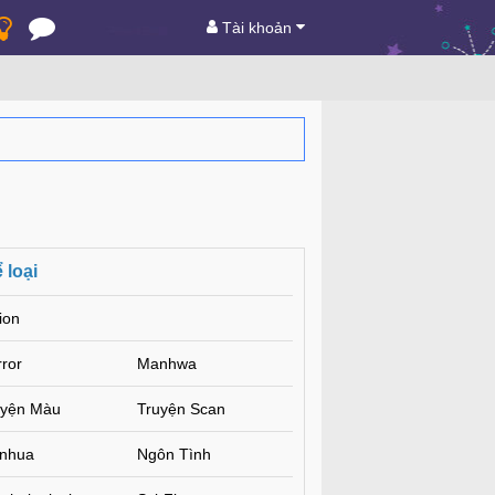
Tài khoản
 loại
ion
ror
Manhwa
uyện Màu
Truyện Scan
nhua
Ngôn Tình