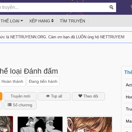
THỂ LOẠI
XẾP HẠNG
TÌM TRUYỆN
thức là NETTRUYENN.ORG. Cảm ơn bạn đã LUÔN ủng hộ NETTRUYEN!
thể loại Đánh đấm
Thể
Hoàn thành
Đang tiến hành
Act
Truyện mới
Top all
Theo dõi
Hor
Số chương
Tr
Ma