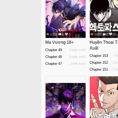
1724
0
0
5883
0
0
Ma Vương 18+
Huyền Thoại T
Xuất
Chapter 49
3 ngày trước
Chapter 153
2 
Chapter 48
3 ngày trước
Chapter 152
1 th
Chapter 47
2 tuần trước
Chapter 151
1 th