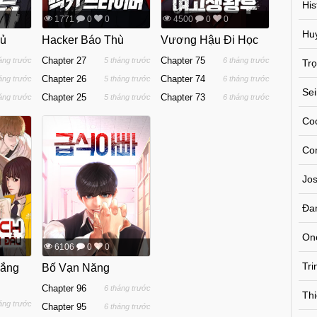
His
1771
0
0
4500
0
0
Hu
hủ
Hacker Báo Thù
Vương Hậu Đi Học
Chapter 27
Chapter 75
áng trước
5 tháng trước
6 tháng trước
Trọ
Chapter 26
Chapter 74
áng trước
5 tháng trước
6 tháng trước
Se
Chapter 25
Chapter 73
áng trước
5 tháng trước
6 tháng trước
Co
Co
Jos
Đa
On
6106
0
0
Tr
hắng
Bố Vạn Năng
Chapter 96
6 tháng trước
Thi
áng trước
Chapter 95
6 tháng trước