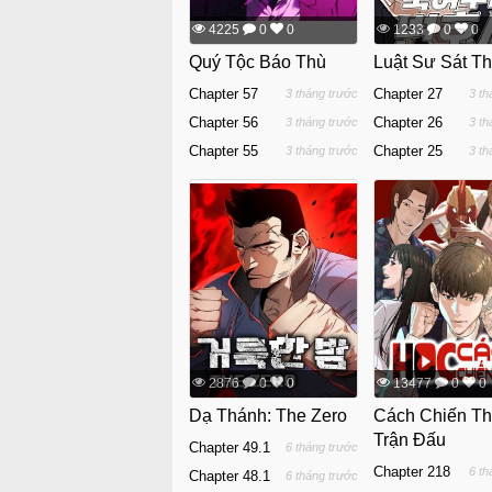
4225
0
0
1233
0
0
Quý Tộc Báo Thù
Luật Sư Sát T
Chapter 57
Chapter 27
3 tháng trước
3 th
Chapter 56
Chapter 26
3 tháng trước
3 th
Chapter 55
Chapter 25
3 tháng trước
3 th
2876
0
0
13477
0
0
Dạ Thánh: The Zero
Cách Chiến T
Trận Đấu
Chapter 49.1
6 tháng trước
Chapter 218
6 th
Chapter 48.1
6 tháng trước