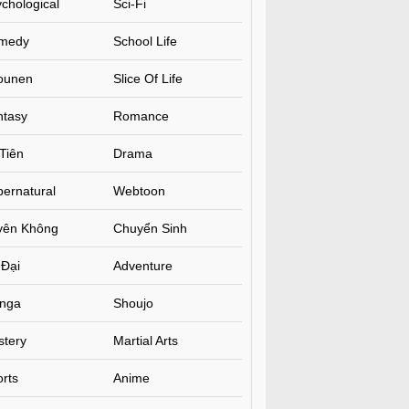
chological
Sci-Fi
medy
School Life
ounen
Slice Of Life
ntasy
Romance
Tiên
Drama
ernatural
Webtoon
yên Không
Chuyển Sinh
 Đại
Adventure
nga
Shoujo
stery
Martial Arts
rts
Anime