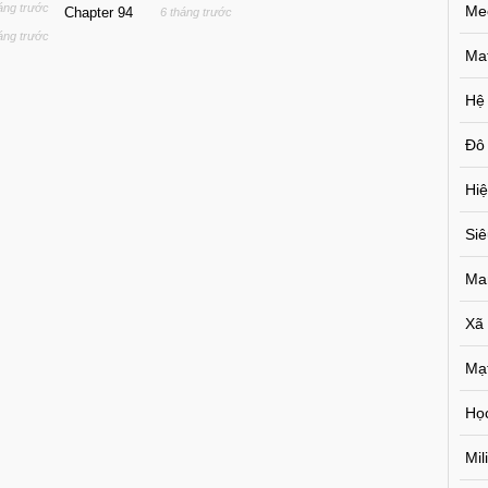
áng trước
Me
Chapter 94
6 tháng trước
áng trước
Ma
Hệ
Đô 
Hiệ
Si
Ma
Xã
Mạ
Họ
Mil