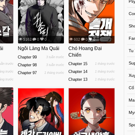
Psy
Co
Sh
Fa
5162
0
0
602
0
0
ái
Ngôi Làng Ma Quái
Chó Hoang Đại
Tu 
Chiến
Chapter 99
3 tuần trước
Sup
Chapter 15
tuần trước
1 tháng trước
Chapter 98
3 tuần trước
Chapter 14
áng trước
1 tháng trước
Chapter 97
1 tháng trước
Xu
Chapter 13
áng trước
1 tháng trước
Cổ
Ma
My
Spo