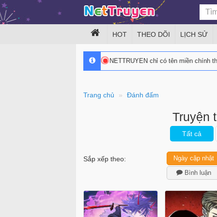
HOT
THEO DÕI
LỊCH SỬ
NETTRUYEN chỉ có tên miền chính 
Trang chủ
Đánh đấm
Truyện 
Tất cả
Ngày cập nhật
Sắp xếp theo:
Bình luận