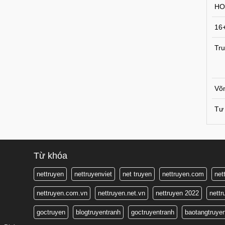
HO
16
Tru
Võ
Tư 
Từ khóa
nettruyen
nettruyenviet
net truyen
nettruyen.com
net
nettruyen.com.vn
nettruyen.net.vn
nettruyen 2022
nett
goctruyen
blogtruyentranh
goctruyentranh
baotangtruye