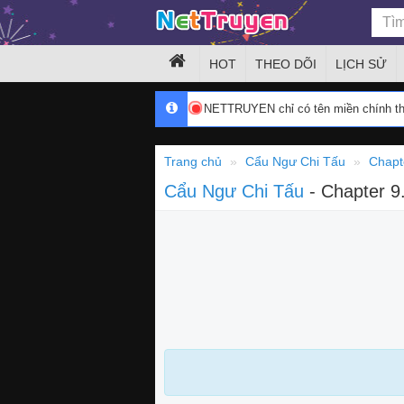
HOT
THEO DÕI
LỊCH SỬ
NETTRUYEN chỉ có tên miền chính 
Trang chủ
Cẩu Ngư Chi Tấu
Chapt
Cẩu Ngư Chi Tấu
- Chapter 9