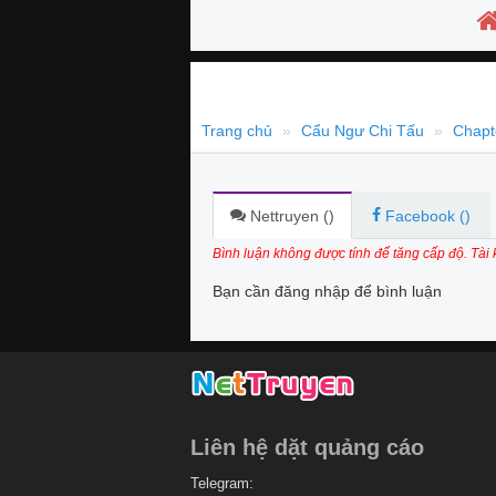
Trang chủ
Cẩu Ngư Chi Tấu
Chapt
Nettruyen (
)
Facebook (
)
Bình luận không được tính để tăng cấp độ. Tài
Bạn cần đăng nhập để bình luận
Liên hệ dặt quảng cáo
Telegram: