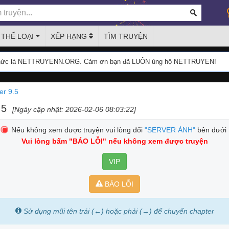
THỂ LOẠI
XẾP HẠNG
TÌM TRUYỆN
thức là NETTRUYENN.ORG. Cảm ơn bạn đã LUÔN ủng hộ NETTRUYEN!
er 9.5
.5
[Ngày cập nhật: 2026-02-06 08:03:22]
Nếu không xem được truyện vui lòng đổi
"SERVER ẢNH"
bên dưới
Vui lòng bấm
"BÁO LỖI"
nếu không xem được truyện
VIP
BÁO LỖI
Sử dụng mũi tên trái (←) hoặc phải (→) để chuyển chapter