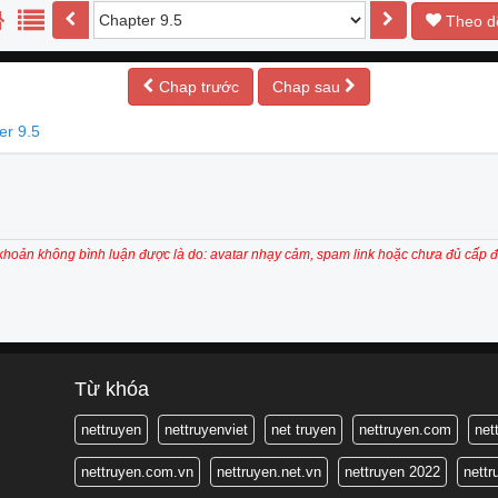
Theo d
Chap trước
Chap sau
er 9.5
 khoản không bình luận được là do: avatar nhạy cảm, spam link hoặc chưa đủ cấp đ
Từ khóa
nettruyen
nettruyenviet
net truyen
nettruyen.com
net
nettruyen.com.vn
nettruyen.net.vn
nettruyen 2022
nett