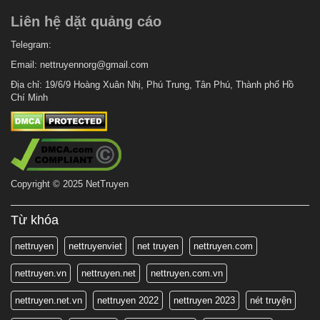
Liên hệ dặt quảng cáo
Telegram:
Email:
nettruyennorg@gmail.com
Địa chỉ: 19/6/9 Hoàng Xuân Nhị, Phú Trung, Tân Phú, Thành phố Hồ
Chí Minh
Copyright © 2025 NetTruyen
Từ khóa
nettruyen
nettruyenviet
net truyen
nettruyen.com
nettruyen.vn
nettruyen.net
nettruyen.com.vn
nettruyen.net.vn
nettruyen 2022
nettruyen 2023
nét truyện