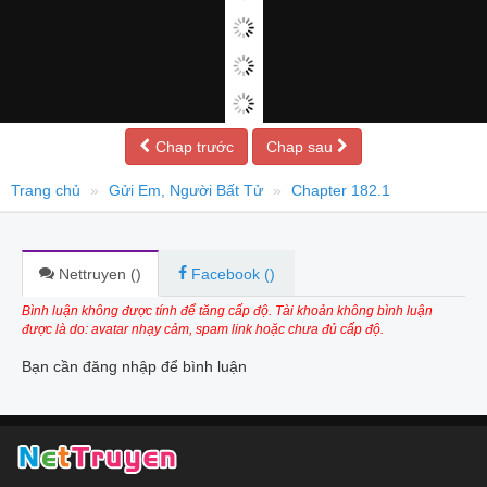
Chap trước
Chap sau
Trang chủ
Gửi Em, Người Bất Tử
Chapter 182.1
Nettruyen (
)
Facebook (
)
Bình luận không được tính để tăng cấp độ. Tài khoản không bình luận
được là do: avatar nhạy cảm, spam link hoặc chưa đủ cấp độ.
Bạn cần đăng nhập để bình luận