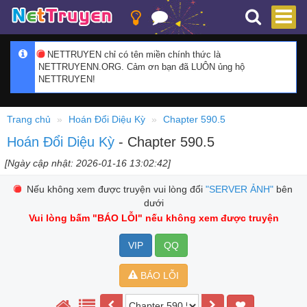
NETTRUYEN chỉ có tên miền chính thức là
NETTRUYENN.ORG. Cảm ơn bạn đã LUÔN ủng hộ
NETTRUYEN!
Trang chủ
Hoán Đổi Diệu Kỳ
Chapter 590.5
Hoán Đổi Diệu Kỳ
- Chapter 590.5
[Ngày cập nhật: 2026-01-16 13:02:42]
Nếu không xem được truyện vui lòng đổi
"SERVER ẢNH"
bên
dưới
Vui lòng bấm
"BÁO LỖI"
nếu không xem được truyện
VIP
QQ
BÁO LỖI