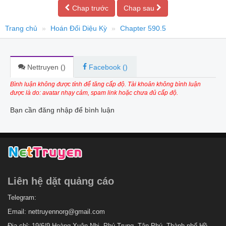
Chap trước
Chap sau
Trang chủ
Hoán Đổi Diệu Kỳ
Chapter 590.5
Nettruyen (
)
Facebook (
)
Bình luận không được tính để tăng cấp độ. Tài khoản không bình luận
được là do: avatar nhạy cảm, spam link hoặc chưa đủ cấp độ.
Bạn cần đăng nhập để bình luận
Liên hệ dặt quảng cáo
Telegram:
Email:
nettruyennorg@gmail.com
Địa chỉ: 19/6/9 Hoàng Xuân Nhị, Phú Trung, Tân Phú, Thành phố Hồ