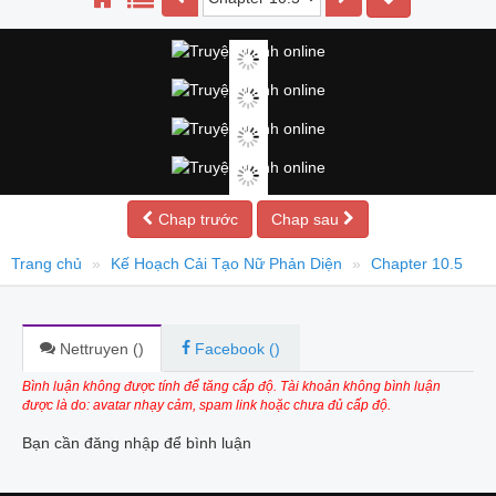
Chap trước
Chap sau
Trang chủ
Kế Hoạch Cải Tạo Nữ Phản Diện
Chapter 10.5
Nettruyen (
)
Facebook (
)
Bình luận không được tính để tăng cấp độ. Tài khoản không bình luận
được là do: avatar nhạy cảm, spam link hoặc chưa đủ cấp độ.
Bạn cần đăng nhập để bình luận