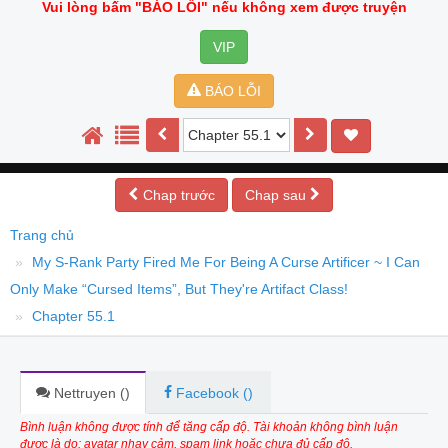
Vui lòng bấm
"BÁO LỖI"
nếu không xem được truyện
VIP
BÁO LỖI
Chap trước
Chap sau
Trang chủ
My S-Rank Party Fired Me For Being A Curse Artificer ~ I Can
Only Make “Cursed Items”, But They're Artifact Class!
Chapter 55.1
Nettruyen (
)
Facebook (
)
Bình luận không được tính để tăng cấp độ. Tài khoản không bình luận
được là do: avatar nhạy cảm, spam link hoặc chưa đủ cấp độ.