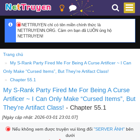
NETTRUYEN chỉ có tên miền chính thức là
NETTRUYENN.ORG. Cảm ơn bạn đã LUÔN ủng hộ
NETTRUYEN!
Trang chủ
My S-Rank Party Fired Me For Being A Curse Artificer ~ I Can
Only Make “Cursed Items”, But They're Artifact Class!
Chapter 55.1
My S-Rank Party Fired Me For Being A Curse
Artificer ~ I Can Only Make “Cursed Items”, But
They're Artifact Class!
- Chapter 55.1
[Ngày cập nhật: 2026-03-01 23:01:07]
Nếu không xem được truyện vui lòng đổi
"SERVER ẢNH"
bên
dưới