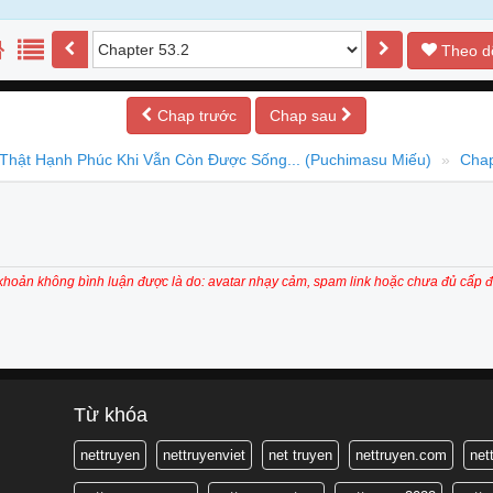
Theo d
Chap trước
Chap sau
Thật Hạnh Phúc Khi Vẫn Còn Được Sống... (Puchimasu Miếu)
Chap
 khoản không bình luận được là do: avatar nhạy cảm, spam link hoặc chưa đủ cấp đ
Từ khóa
nettruyen
nettruyenviet
net truyen
nettruyen.com
net