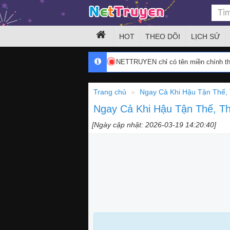
HOT
THEO DÕI
LỊCH SỬ
NETTRUYEN chỉ có tên miền chính 
Trang chủ
Ngay Cả Khi Hậu Tận Thế, 
Ngay Cả Khi Hậu Tận Thế, T
[Ngày cập nhật: 2026-03-19 14:20:40]