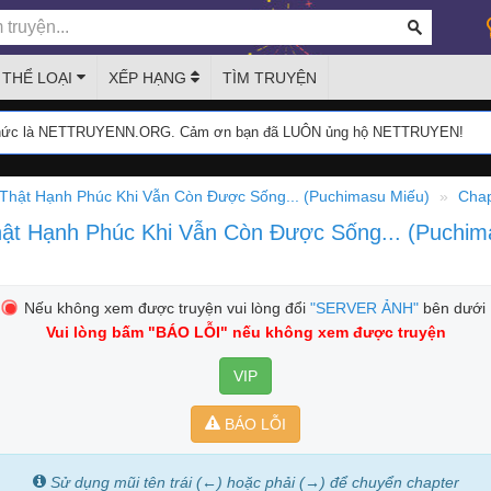
THỂ LOẠI
XẾP HẠNG
TÌM TRUYỆN
thức là NETTRUYENN.ORG. Cảm ơn bạn đã LUÔN ủng hộ NETTRUYEN!
Thật Hạnh Phúc Khi Vẫn Còn Được Sống... (Puchimasu Miếu)
Chap
hật Hạnh Phúc Khi Vẫn Còn Được Sống... (Puchi
Nếu không xem được truyện vui lòng đổi
"SERVER ẢNH"
bên dưới
Vui lòng bấm
"BÁO LỖI"
nếu không xem được truyện
VIP
BÁO LỖI
Sử dụng mũi tên trái (←) hoặc phải (→) để chuyển chapter