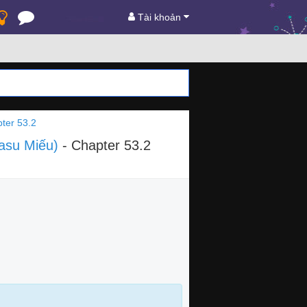
Tài khoản
ter 53.2
masu Miếu)
- Chapter 53.2