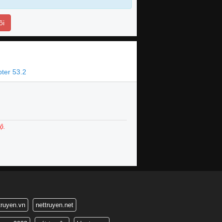
õi
ter 53.2
ộ.
truyen.vn
nettruyen.net