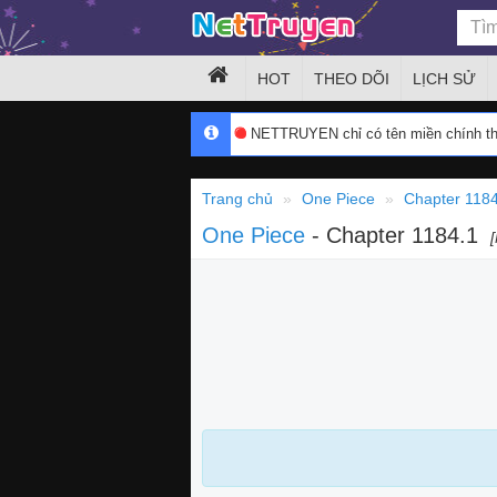
HOT
THEO DÕI
LỊCH SỬ
NETTRUYEN chỉ có tên miền chính 
Trang chủ
One Piece
Chapter 1184
One Piece
- Chapter 1184.1