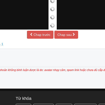
Chap trước
Chap sau
.1
 khoản không bình luận được là do: avatar nhạy cảm, spam link hoặc chưa đủ cấp đ
Từ khóa