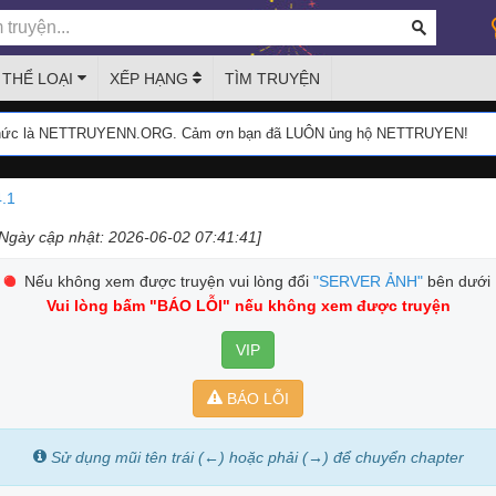
THỂ LOẠI
XẾP HẠNG
TÌM TRUYỆN
thức là NETTRUYENN.ORG. Cảm ơn bạn đã LUÔN ủng hộ NETTRUYEN!
.1
[Ngày cập nhật: 2026-06-02 07:41:41]
Nếu không xem được truyện vui lòng đổi
"SERVER ẢNH"
bên dưới
Vui lòng bấm
"BÁO LỖI"
nếu không xem được truyện
VIP
BÁO LỖI
Sử dụng mũi tên trái (←) hoặc phải (→) để chuyển chapter