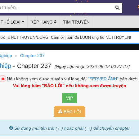
THỂ LOẠI
XẾP HẠNG
TÌM TRUYỆN
thức là NETTRUYENN.ORG. Cảm ơn bạn đã LUÔN ủng hộ NETTRUYEN!
Nghiệp
Chapter 237
ghiệp
- Chapter 237
[Ngày cập nhật: 2026-05-12 00:27:27]
Nếu không xem được truyện vui lòng đổi
"SERVER ẢNH"
bên dưới
Vui lòng bấm
"BÁO LỖI"
nếu không xem được truyện
VIP
BÁO LỖI
Sử dụng mũi tên trái (←) hoặc phải (→) để chuyển chapter