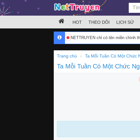
HOT
THEO DÕI
LỊCH SỬ
NETTRUYEN chỉ có tên miền chính 
Trang chủ
Ta Mỗi Tuần Có Một Chức 
Ta Mỗi Tuần Có Một Chức N