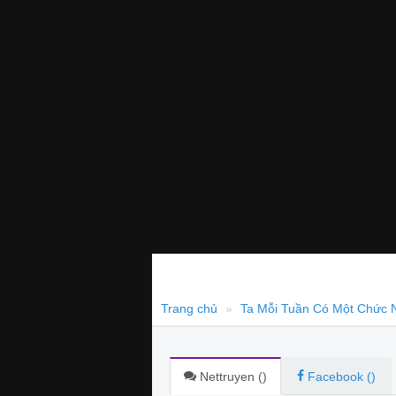
Trang chủ
Ta Mỗi Tuần Có Một Chức 
Nettruyen (
)
Facebook (
)