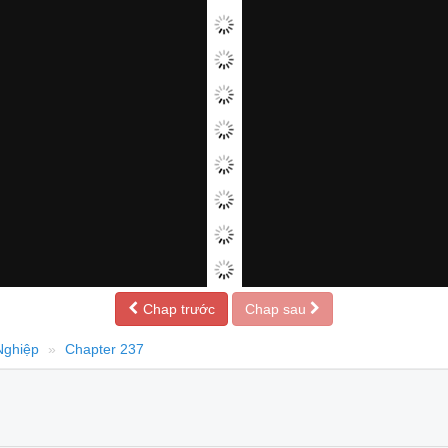
Chap trước
Chap sau
Nghiệp
Chapter 237