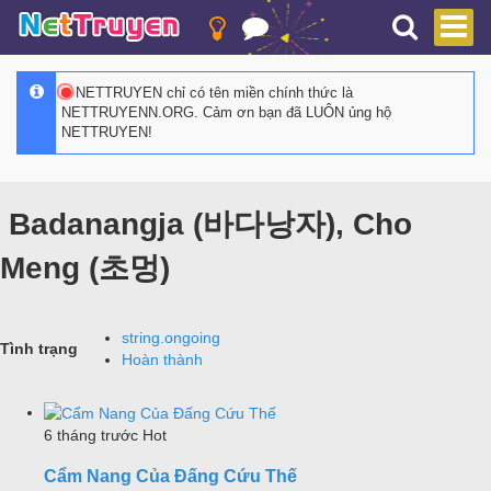
NETTRUYEN chỉ có tên miền chính thức là
NETTRUYENN.ORG. Cảm ơn bạn đã LUÔN ủng hộ
NETTRUYEN!
Badanangja (바다낭자), Cho
Meng (초멍)
string.ongoing
Tình trạng
Hoàn thành
6 tháng trước
Hot
Cẩm Nang Của Đấng Cứu Thế