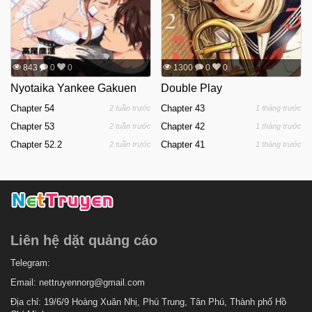
843
0
0
1300
0
0
Nyotaika Yankee Gakuen
Double Play
Chapter 54
Chapter 43
2 tuần trước
1 tháng trước
Chapter 53
Chapter 42
2 tuần trước
1 tháng trước
Chapter 52.2
Chapter 41
2 tuần trước
1 tháng trước
Liên hệ dặt quảng cáo
Telegram:
Email:
nettruyennorg@gmail.com
Địa chỉ: 19/6/9 Hoàng Xuân Nhị, Phú Trung, Tân Phú, Thành phố Hồ