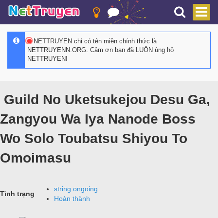
NETTRUYEN chỉ có tên miền chính thức là
NETTRUYENN.ORG. Cảm ơn bạn đã LUÔN ủng hộ
NETTRUYEN!
Guild No Uketsukejou Desu Ga,
Zangyou Wa Iya Nanode Boss
Wo Solo Toubatsu Shiyou To
Omoimasu
string.ongoing
Tình trạng
Hoàn thành