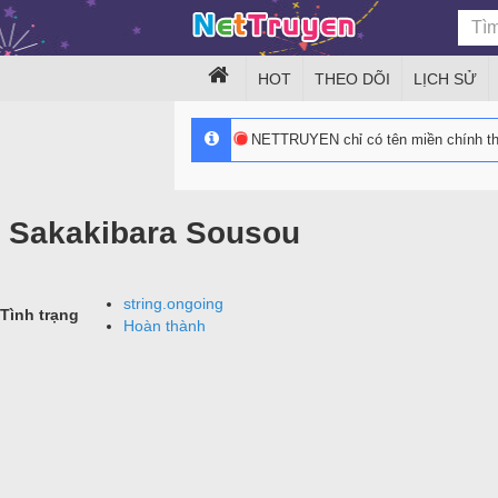
HOT
THEO DÕI
LỊCH SỬ
NETTRUYEN chỉ có tên miền chính 
Sakakibara Sousou
string.ongoing
Tình trạng
Hoàn thành