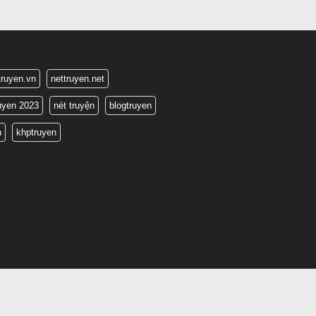
truyen.vn
nettruyen.net
ruyen 2023
nét truyện
blogtruyen
n
khptruyen