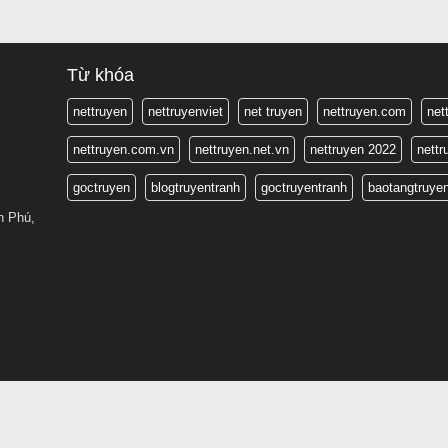
Từ khóa
nettruyen
nettruyenviet
net truyen
nettruyen.com
net
nettruyen.com.vn
nettruyen.net.vn
nettruyen 2022
nett
goctruyen
blogtruyentranh
goctruyentranh
baotangtruye
n Phú,