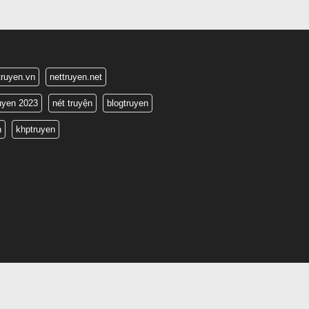
truyen.vn
nettruyen.net
ruyen 2023
nét truyện
blogtruyen
n
khptruyen