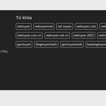
Từ khóa
nettruyen
nettruyenviet
net truyen
nettruyen.com
net
nettruyen.com.vn
nettruyen.net.vn
nettruyen 2022
nett
goctruyen
blogtruyentranh
goctruyentranh
baotangtruye
n Phú,