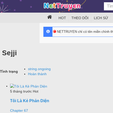
HOT
THEO DÕI
LỊCH SỬ
NETTRUYEN chỉ có tên miền chính 
Sejji
string.ongoing
Tình trạng
Hoàn thành
5 tháng trước
Hot
Tôi Là Kẻ Phản Diện
Chapter 67