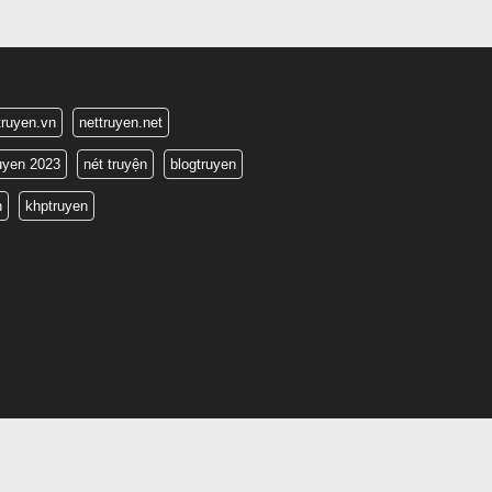
truyen.vn
nettruyen.net
ruyen 2023
nét truyện
blogtruyen
n
khptruyen