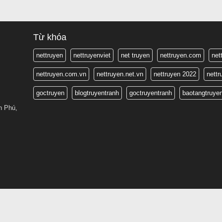
Từ khóa
nettruyen
nettruyenviet
net truyen
nettruyen.com
net
nettruyen.com.vn
nettruyen.net.vn
nettruyen 2022
nett
goctruyen
blogtruyentranh
goctruyentranh
baotangtruye
n Phú,