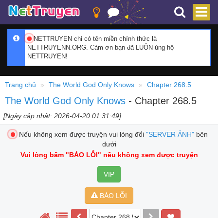
NETTRUYEN chỉ có tên miền chính thức là
NETTRUYENN.ORG. Cảm ơn bạn đã LUÔN ủng hộ
NETTRUYEN!
Trang chủ
The World God Only Knows
Chapter 268.5
The World God Only Knows
- Chapter 268.5
[Ngày cập nhật: 2026-04-20 01:31:49]
Nếu không xem được truyện vui lòng đổi
"SERVER ẢNH"
bên
dưới
Vui lòng bấm
"BÁO LỖI"
nếu không xem được truyện
VIP
BÁO LỖI