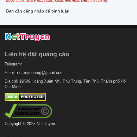
được là do: avatar nhạy cảm, spam link hoặc chưa đủ cấp độ.
Bạn cần đăng nhập để bình luận
Liên hệ dặt quảng cáo
Telegram:
Email:
nettruyennorg@gmail.com
Địa chỉ: 19/6/9 Hoàng Xuân Nhị, Phú Trung, Tân Phú, Thành phố Hồ
Chí Minh
Copyright © 2025 NetTruyen