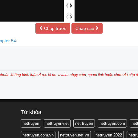
Chap trước
Chap sau
apter 54
 khoản không bình luận được là do: avatar nhạy cảm, spam link hoặc chưa đủ cấp đ
Từ khóa
nettruyen
nettruyenviet
net truyen
nettruyen.com
net
nettruyen.com.vn
nettruyen.net.vn
nettruyen 2022
nett