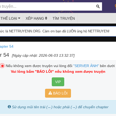
THỂ LOẠI
XẾP HẠNG
TÌM TRUYỆN
thức là NETTRUYENN.ORG. Cảm ơn bạn đã LUÔN ủng hộ NETTRUYEN!
apter 54
r 54
[Ngày cập nhật: 2026-06-03 13:32:37]
Nếu không xem được truyện vui lòng đổi
"SERVER ẢNH"
bên dưới
Vui lòng bấm
"BÁO LỖI"
nếu không xem được truyện
VIP
BÁO LỖI
Sử dụng mũi tên trái (←) hoặc phải (→) để chuyển chapter