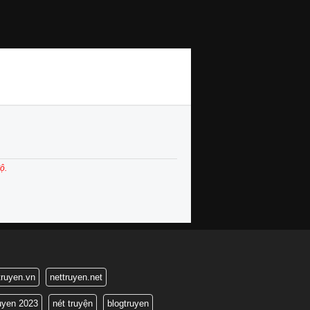
ộ.
truyen.vn
nettruyen.net
ruyen 2023
nét truyện
blogtruyen