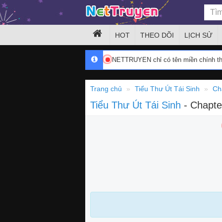
HOT
THEO DÕI
LỊCH SỬ
NETTRUYEN chỉ có tên miền chính 
Trang chủ
Tiểu Thư Út Tái Sinh
Ch
Tiểu Thư Út Tái Sinh
- Chapte