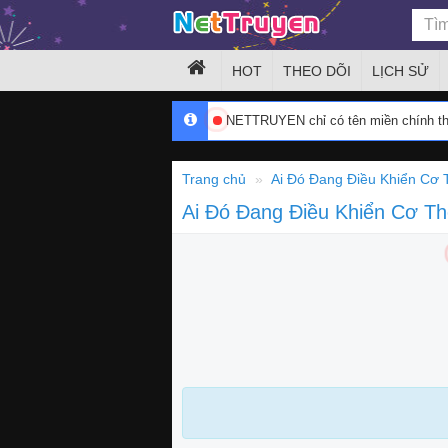
HOT
THEO DÕI
LỊCH SỬ
NETTRUYEN chỉ có tên miền chính 
Trang chủ
Ai Đó Đang Điều Khiển Cơ 
Ai Đó Đang Điều Khiển Cơ T