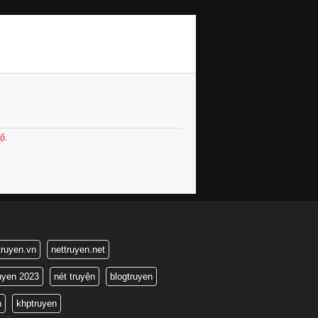
ộ.
truyen.vn
nettruyen.net
ruyen 2023
nét truyện
blogtruyen
n
khptruyen