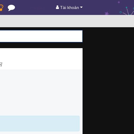
Tài khoản
5]