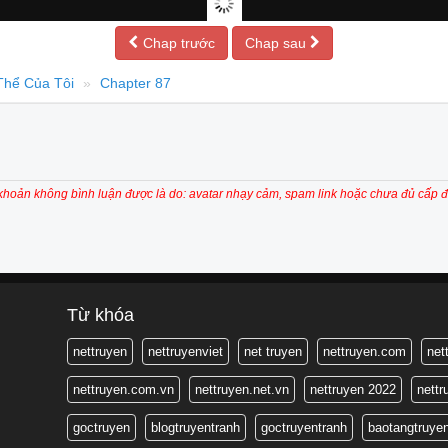
Chap trước
Chap sau
Thể Của Tôi
Chapter 87
 khoản không bình luận được là do: avatar nhạy cảm, spam link hoặc chưa đủ cấp đ
Từ khóa
nettruyen
nettruyenviet
net truyen
nettruyen.com
net
nettruyen.com.vn
nettruyen.net.vn
nettruyen 2022
nett
goctruyen
blogtruyentranh
goctruyentranh
baotangtruye