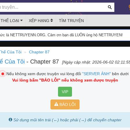
THỂ LOẠI
XẾP HẠNG
TÌM TRUYỆN
thức là NETTRUYENN.ORG. Cảm ơn bạn đã LUÔN ủng hộ NETTRUYEN!
Thể Của Tôi
Chapter 87
hể Của Tôi
- Chapter 87
[Ngày cập nhật: 2026-06-02 02:11:5
Nếu không xem được truyện vui lòng đổi
"SERVER ẢNH"
bên dưới
Vui lòng bấm
"BÁO LỖI"
nếu không xem được truyện
VIP
BÁO LỖI
Sử dụng mũi tên trái (←) hoặc phải (→) để chuyển chapter