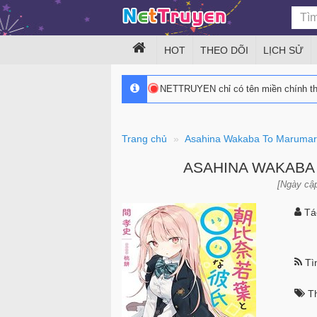
HOT
THEO DÕI
LỊCH SỬ
NETTRUYEN chỉ có tên miền chính 
Trang chủ
Asahina Wakaba To Marumar
ASAHINA WAKABA
[Ngày cập
Tác
Tìn
Th