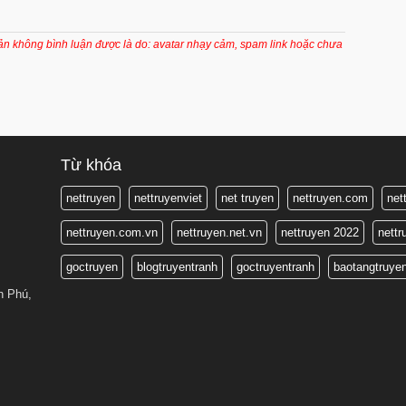
8 tháng trước
8 tháng trước
oản không bình luận được là do: avatar nhạy cảm, spam link hoặc chưa
8 tháng trước
Từ khóa
nettruyen
nettruyenviet
net truyen
nettruyen.com
net
nettruyen.com.vn
nettruyen.net.vn
nettruyen 2022
nett
goctruyen
blogtruyentranh
goctruyentranh
baotangtruye
n Phú,