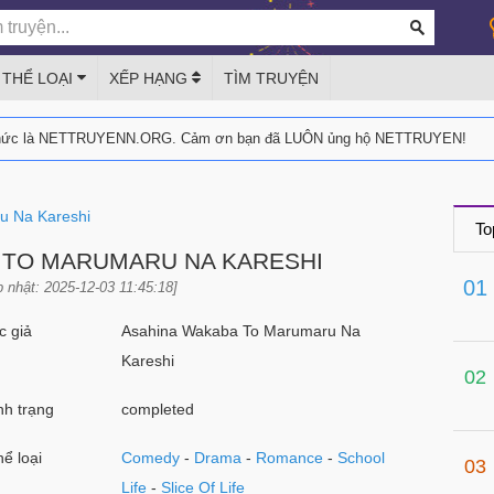
THỂ LOẠI
XẾP HẠNG
TÌM TRUYỆN
thức là NETTRUYENN.ORG. Cảm ơn bạn đã LUÔN ủng hộ NETTRUYEN!
u Na Kareshi
To
 TO MARUMARU NA KARESHI
01
 nhật: 2025-12-03 11:45:18]
 giả
Asahina Wakaba To Marumaru Na
Kareshi
02
h trạng
completed
ể loại
Comedy
-
Drama
-
Romance
-
School
03
Life
-
Slice Of Life