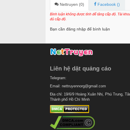
Chapter 3
Nettruyen (
0
)
Facebook (
)
Chapter 2
Bình luận không được tính để tăng cấp độ. Tài kh
đủ cấp độ.
Chapter 1
Bạn cần đăng nhập để bình luận
Liên hệ dặt quảng cáo
Telegram:
Email:
nettruyennorg@gmail.com
Địa chỉ: 19/6/9 Hoàng Xuân Nhị, Phú Trung, Tâ
Thành phố Hồ Chí Minh