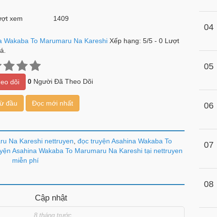
ợt xem
1409
04
a Wakaba To Marumaru Na Kareshi
Xếp hạng:
5
/
5
-
0
Lượt
á.
05
0
Người Đã Theo Dõi
eo dõi
từ đầu
Đọc mới nhất
06
u Na Kareshi nettruyen
,
đọc truyện Asahina Wakaba To
07
yện Asahina Wakaba To Marumaru Na Kareshi tại nettruyen
miễn phí
08
Cập nhật
8 tháng trước