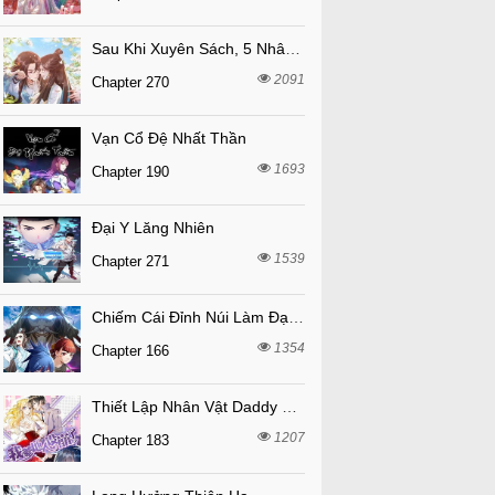
Sau Khi Xuyên Sách, 5 Nhân Cách Của Bạo Quân Đều Yêu Ta
2091
Chapter 270
Vạn Cổ Đệ Nhất Thần
1693
Chapter 190
Đại Y Lăng Nhiên
1539
Chapter 271
Chiếm Cái Đỉnh Núi Làm Đại Vương
1354
Chapter 166
Thiết Lập Nhân Vật Daddy Của Tôi Bị Sụp Đổ
1207
Chapter 183