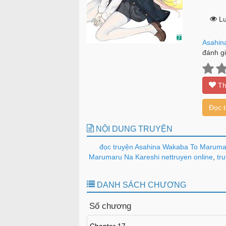
Lư
Asahin
đánh gi
Th
Đọc 
NỘI DUNG TRUYỆN
đọc truyện Asahina Wakaba To Marumar
Marumaru Na Kareshi nettruyen online
,
tru
DANH SÁCH CHƯƠNG
Số chương