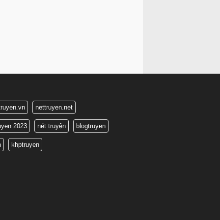
truyen.vn
nettruyen.net
ruyen 2023
nét truyện
blogtruyen
n
khptruyen