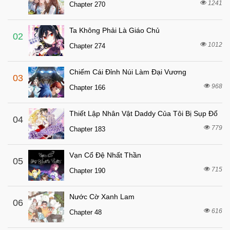
Chapter 19
1241
Chapter 270
7 tháng trước
Chapter 18
Ta Không Phải Là Giáo Chủ
7 tháng trước
Chapter 17
02
1012
Chapter 274
7 tháng trước
Chapter 16.1
7 tháng trước
Chapter 16
Chiếm Cái Đỉnh Núi Làm Đại Vương
03
7 tháng trước
Chapter 15
968
Chapter 166
7 tháng trước
Chapter 14
Thiết Lập Nhân Vật Daddy Của Tôi Bị Sụp Đổ
7 tháng trước
04
Chapter 13.5
779
Chapter 183
7 tháng trước
Chapter 13
7 tháng trước
Chapter 12.5
Vạn Cổ Đệ Nhất Thần
05
7 tháng trước
715
Chapter 12
Chapter 190
7 tháng trước
Chapter 11
Nước Cờ Xanh Lam
06
7 tháng trước
Chapter 10
616
Chapter 48
7 tháng trước
Chapter 9