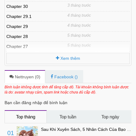
3 tháng trước
Chapter 30
4 tháng trước
Chapter 29.1
4 tháng trước
Chapter 29
5 tháng trước
Chapter 28
5 tháng trước
Chapter 27
6 tháng trước
Chapter 26.1
Xem thêm
6 tháng trước
Chapter 26
6 tháng trước
Chapter 25.1
Nettruyen (
0
)
Facebook (
)
7 tháng trước
Chapter 25
Bình luận không được tính để tăng cấp độ. Tài khoản không bình luận được
là do: avatar nhạy cảm, spam link hoặc chưa đủ cấp độ.
7 tháng trước
Chapter 24
Bạn cần đăng nhập để bình luận
7 tháng trước
Chapter 23
7 tháng trước
Chapter 22
Top tháng
Top tuần
Top ngày
7 tháng trước
Chapter 20
Sau Khi Xuyên Sách, 5 Nhân Cách Của Bạo Quân Đều Yêu Ta
01
7 tháng trước