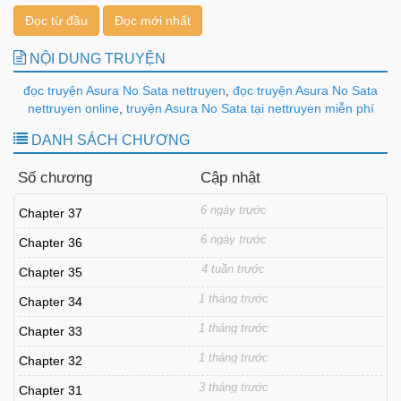
Đọc từ đầu
Đọc mới nhất
NỘI DUNG TRUYỆN
đọc truyện Asura No Sata nettruyen
,
đọc truyện Asura No Sata
nettruyen online
,
truyện Asura No Sata tại nettruyen miễn phí
DANH SÁCH CHƯƠNG
Số chương
Cập nhật
6 ngày trước
Chapter 37
6 ngày trước
Chapter 36
4 tuần trước
Chapter 35
1 tháng trước
Chapter 34
1 tháng trước
Chapter 33
1 tháng trước
Chapter 32
3 tháng trước
Chapter 31