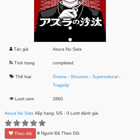
Tác giả
Asura No Sata
Tình trạng
completed
Thể loại
Drama
-
Shounen
-
Supernatural
-
Tragedy
Lượt xem
2860
Asura No Sata
Xếp hạng:
5
/
5
-
0
Lượt đánh giá.
0
Người Đã Theo Dõi
Theo dõi