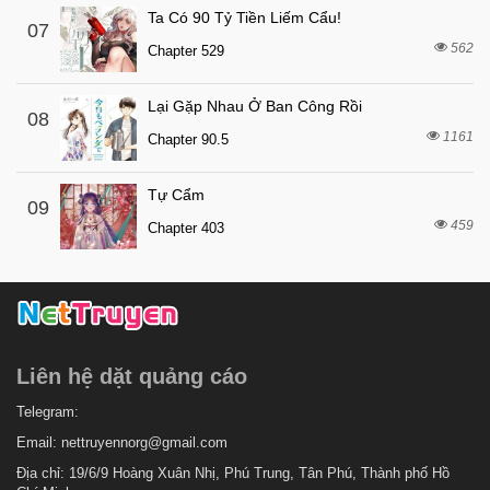
7 tháng trước
Chapter 8
Ta Có 90 Tỷ Tiền Liếm Cẩu!
07
562
7 tháng trước
Chapter 529
Chapter 7
7 tháng trước
Chapter 6
Lại Gặp Nhau Ở Ban Công Rồi
08
7 tháng trước
Chapter 5
1161
Chapter 90.5
7 tháng trước
Chapter 4
Tự Cẩm
7 tháng trước
Chapter 3
09
459
Chapter 403
7 tháng trước
Chapter 2
7 tháng trước
Chapter 1
Liên hệ dặt quảng cáo
Telegram:
Email:
nettruyennorg@gmail.com
Địa chỉ: 19/6/9 Hoàng Xuân Nhị, Phú Trung, Tân Phú, Thành phố Hồ