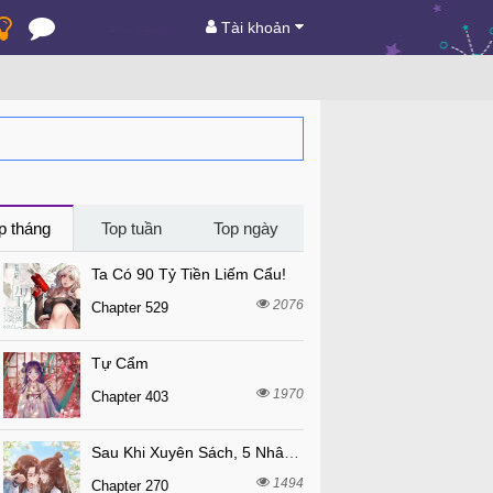
Tài khoản
p tháng
Top tuần
Top ngày
Ta Có 90 Tỷ Tiền Liếm Cẩu!
2076
Chapter 529
Tự Cẩm
1970
Chapter 403
Sau Khi Xuyên Sách, 5 Nhân Cách Của Bạo Quân Đều Yêu Ta
1494
Chapter 270