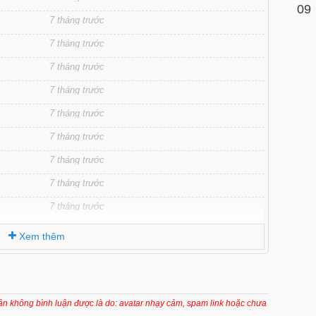
09
7 tháng trước
7 tháng trước
7 tháng trước
7 tháng trước
7 tháng trước
7 tháng trước
7 tháng trước
7 tháng trước
7 tháng trước
7 tháng trước
Xem thêm
7 tháng trước
7 tháng trước
7 tháng trước
oản không bình luận được là do: avatar nhạy cảm, spam link hoặc chưa