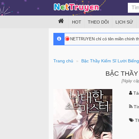
HOT
THEO DÕI
LỊCH SỬ
NETTRUYEN chỉ có tên miền chính 
Trang chủ
Bậc Thầy Kiếm Sĩ Lười Biếng
BẬC THẦY 
[Ngày cập
Tác
Tìn
Th