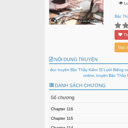
Lư
Bậc Th
Th
Đọc 
NỘI DUNG TRUYỆN
đọc truyện Bậc Thầy Kiếm Sĩ Lười Biếng n
online
,
truyện Bậc Thầy K
DANH SÁCH CHƯƠNG
Số chương
Chapter 116
Chapter 115
Chapter 114