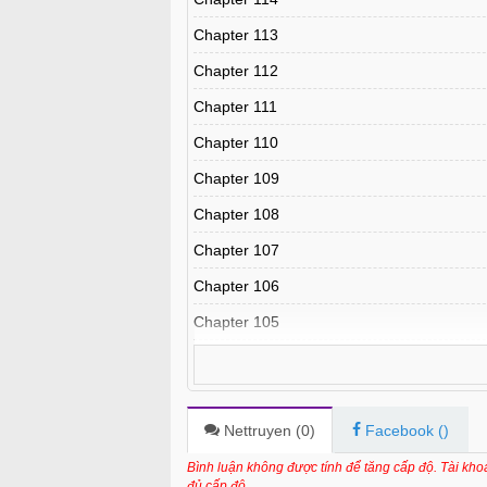
Chapter 113
Chapter 112
Chapter 111
Chapter 110
Chapter 109
Chapter 108
Chapter 107
Chapter 106
Chapter 105
Chapter 104
Chapter 103
Chapter 102
Nettruyen (
0
)
Facebook (
)
Chapter 101
Bình luận không được tính để tăng cấp độ. Tài kh
đủ cấp độ.