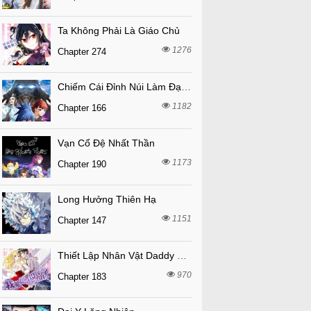
Ta Không Phải Là Giáo Chủ
1276
Chapter 274
Chiếm Cái Đỉnh Núi Làm Đại Vương
1182
Chapter 166
Vạn Cổ Đệ Nhất Thần
1173
Chapter 190
Long Hưởng Thiên Hạ
1151
Chapter 147
Thiết Lập Nhân Vật Daddy Của Tôi Bị Sụp Đổ
970
Chapter 183