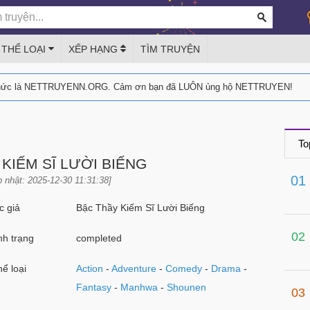
THỂ LOẠI
XẾP HẠNG
TÌM TRUYỆN
thức là NETTRUYENN.ORG. Cảm ơn bạn đã LUÔN ủng hộ NETTRUYEN!
To
KIẾM SĨ LƯỜI BIẾNG
01
 nhật: 2025-12-30 11:31:38]
 giả
Bậc Thầy Kiếm Sĩ Lười Biếng
02
h trạng
completed
ể loại
Action
-
Adventure
-
Comedy
-
Drama
-
Fantasy
-
Manhwa
-
Shounen
03