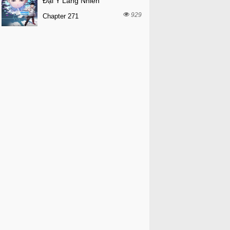
Đại Y Lăng Nhiên
929
Chapter 271