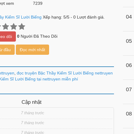
ợt xem
7239
04
ầy Kiếm Sĩ Lười Biếng
Xếp hạng:
5
/
5
-
0
Lượt đánh giá.
0
Người Đã Theo Dõi
eo dõi
05
từ đầu
Đọc mới nhất
06
ettruyen
,
đọc truyện Bậc Thầy Kiếm Sĩ Lười Biếng nettruyen
iếm Sĩ Lười Biếng tại nettruyen miễn phí
07
Cập nhật
7 tháng trước
08
7 tháng trước
7 tháng trước