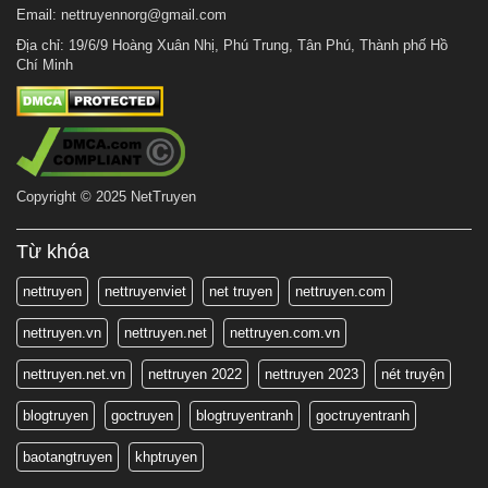
Email:
nettruyennorg@gmail.com
Địa chỉ: 19/6/9 Hoàng Xuân Nhị, Phú Trung, Tân Phú, Thành phố Hồ
Chí Minh
Copyright © 2025 NetTruyen
Từ khóa
nettruyen
nettruyenviet
net truyen
nettruyen.com
nettruyen.vn
nettruyen.net
nettruyen.com.vn
nettruyen.net.vn
nettruyen 2022
nettruyen 2023
nét truyện
blogtruyen
goctruyen
blogtruyentranh
goctruyentranh
baotangtruyen
khptruyen