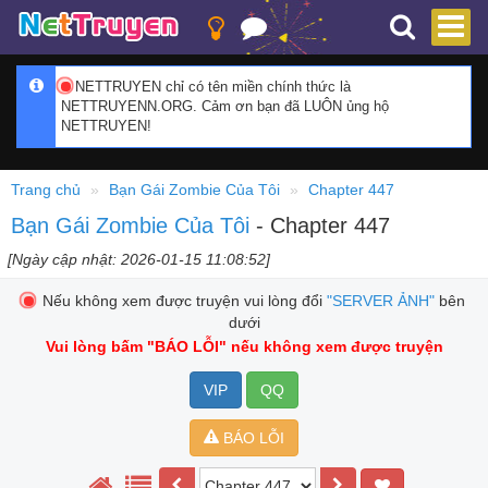
NETTRUYEN chỉ có tên miền chính thức là
NETTRUYENN.ORG. Cảm ơn bạn đã LUÔN ủng hộ
NETTRUYEN!
Trang chủ
Bạn Gái Zombie Của Tôi
Chapter 447
Bạn Gái Zombie Của Tôi
- Chapter 447
[Ngày cập nhật: 2026-01-15 11:08:52]
Nếu không xem được truyện vui lòng đổi
"SERVER ẢNH"
bên
dưới
Vui lòng bấm
"BÁO LỖI"
nếu không xem được truyện
VIP
QQ
BÁO LỖI