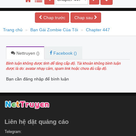
Chap trước
Chap sau
Trang chủ
Bạn Gái Zombie Của Tôi
Chapter 447
Nettruyen (
)
Facebook (
)
Bình luận không được tính để tăng cấp độ. Tài khoản không bình luận
được là do: avatar nhạy cảm, spam link hoặc chưa đủ cấp độ.
Bạn cần đăng nhập để bình luận
Liên hệ dặt quảng cáo
Telegram: