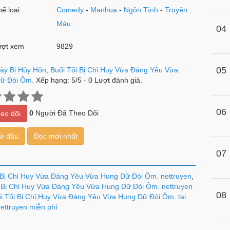
ể loại
Comedy
-
Manhua
-
Ngôn Tình
-
Truyện
Màu
04
ợt xem
9829
05
ày Bị Hủy Hôn, Buổi Tối Bị Chỉ Huy Vừa Đáng Yêu Vừa
ữ Đòi Ôm.
Xếp hạng:
5
/
5
-
0
Lượt đánh giá.
06
0
Người Đã Theo Dõi
eo dõi
từ đầu
Đọc mới nhất
07
i Bị Chỉ Huy Vừa Đáng Yêu Vừa Hung Dữ Đòi Ôm. nettruyen
,
i Bị Chỉ Huy Vừa Đáng Yêu Vừa Hung Dữ Đòi Ôm. nettruyen
08
i Tối Bị Chỉ Huy Vừa Đáng Yêu Vừa Hung Dữ Đòi Ôm. tại
ettruyen miễn phí