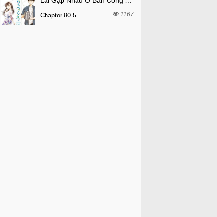
Lại Gặp Nhau Ở Ban Công Rồi
1167
Chapter 90.5