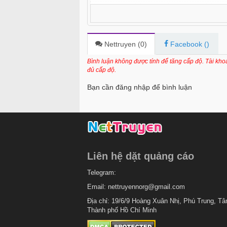
Chapter 189
Chapter 188
Chapter 187
Nettruyen (
0
)
Facebook (
)
Chapter 186
Bình luận không được tính để tăng cấp độ. Tài kh
đủ cấp độ.
Chapter 185
Bạn cần đăng nhập để bình luận
Chapter 184
Chapter 183
Chapter 182
Chapter 181
Liên hệ dặt quảng cáo
Chapter 180
Telegram:
Chapter 179
Email:
nettruyennorg@gmail.com
Chapter 178
Địa chỉ: 19/6/9 Hoàng Xuân Nhị, Phú Trung, Tâ
Thành phố Hồ Chí Minh
Chapter 177