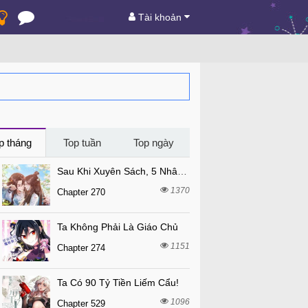
Tài khoản
p tháng
Top tuần
Top ngày
Sau Khi Xuyên Sách, 5 Nhân Cách Của Bạo Quân Đều Yêu Ta
1370
Chapter 270
Ta Không Phải Là Giáo Chủ
1151
Chapter 274
Ta Có 90 Tỷ Tiền Liếm Cẩu!
1096
Chapter 529