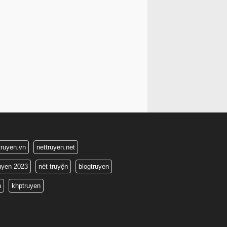
truyen.vn
nettruyen.net
ruyen 2023
nét truyện
blogtruyen
n
khptruyen