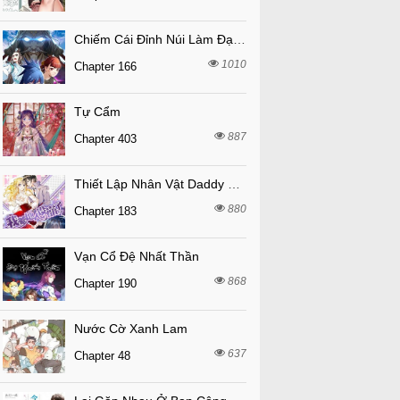
Chiếm Cái Đỉnh Núi Làm Đại Vương
1010
Chapter 166
Tự Cẩm
887
Chapter 403
Thiết Lập Nhân Vật Daddy Của Tôi Bị Sụp Đổ
880
Chapter 183
Vạn Cổ Đệ Nhất Thần
868
Chapter 190
Nước Cờ Xanh Lam
637
Chapter 48