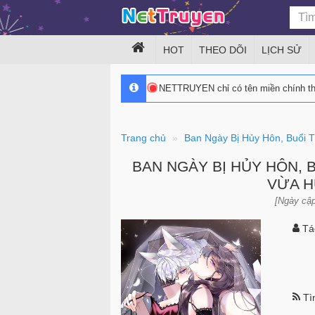
HOT
THEO DÕI
LỊCH SỬ
NETTRUYEN chỉ có tên miền chính 
Trang chủ
Ban Ngày Bị Hủy Hôn, Buổi 
BAN NGÀY BỊ HỦY HÔN, B
VỪA H
[Ngày cập
Tác
Tìn