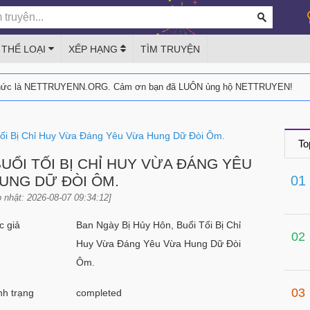
THỂ LOẠI
XẾP HẠNG
TÌM TRUYỆN
thức là NETTRUYENN.ORG. Cảm ơn bạn đã LUÔN ủng hộ NETTRUYEN!
Tối Bị Chỉ Huy Vừa Đáng Yêu Vừa Hung Dữ Đòi Ôm.
To
UỔI TỐI BỊ CHỈ HUY VỪA ĐÁNG YÊU
UNG DỮ ĐÒI ÔM.
01
 nhật: 2026-08-07 09:34:12]
 giả
Ban Ngày Bị Hủy Hôn, Buổi Tối Bị Chỉ
02
Huy Vừa Đáng Yêu Vừa Hung Dữ Đòi
Ôm.
03
h trạng
completed