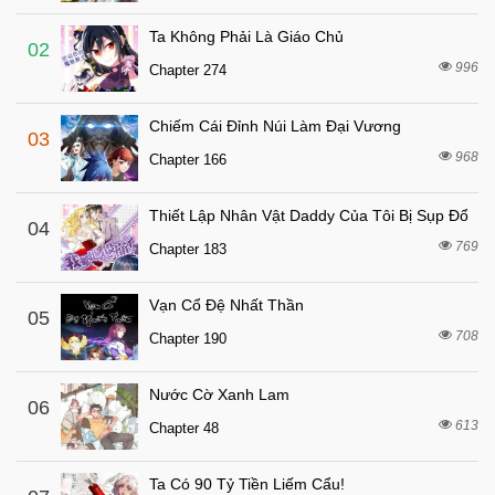
Ta Không Phải Là Giáo Chủ
02
996
Chapter 274
Chiếm Cái Đỉnh Núi Làm Đại Vương
03
968
Chapter 166
Thiết Lập Nhân Vật Daddy Của Tôi Bị Sụp Đổ
04
769
Chapter 183
Vạn Cổ Đệ Nhất Thần
05
708
Chapter 190
Nước Cờ Xanh Lam
06
613
Chapter 48
Ta Có 90 Tỷ Tiền Liếm Cẩu!