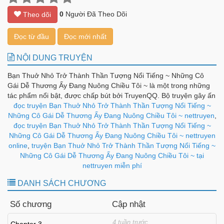
0
Người Đã Theo Dõi
Theo dõi
Đọc từ đầu
Đọc mới nhất
NỘI DUNG TRUYỆN
Bạn Thuở Nhỏ Trở Thành Thần Tượng Nổi Tiếng ~ Những Cô
Gái Dễ Thương Ấy Đang Nuông Chiều Tôi ~ là một trong những
tác phẩm nổi bật, được chấp bút bởi TruyenQQ. Bộ truyện gây ấn
tượng nhờ cách kể chuyện chặt chẽ, diễn biến hợp lý và dàn
đọc truyện Bạn Thuở Nhỏ Trở Thành Thần Tượng Nổi Tiếng ~
nhân vật được xây dựng có chiều sâu, tạo nên sức hút bền bỉ
Những Cô Gái Dễ Thương Ấy Đang Nuông Chiều Tôi ~ nettruyen
,
theo từng chương.
đọc truyện Bạn Thuở Nhỏ Trở Thành Thần Tượng Nổi Tiếng ~
Những Cô Gái Dễ Thương Ấy Đang Nuông Chiều Tôi ~ nettruyen
online
,
truyện Bạn Thuở Nhỏ Trở Thành Thần Tượng Nổi Tiếng ~
Những Cô Gái Dễ Thương Ấy Đang Nuông Chiều Tôi ~ tại
nettruyen miễn phí
DANH SÁCH CHƯƠNG
Số chương
Cập nhật
4 tuần trước