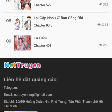
07
562
Chapter 529
Lại Gặp Nhau Ở Ban Công Rồi
08
1161
Chapter 90.5
Tự Cẩm
09
459
Chapter 403
Liên hệ dặt quảng cáo
Telegram:
Email:
nettruyennorg@gmail.com
Địa chỉ: 19/6/9 Hoàng Xuân Nhị, Phú Trung, Tân Phú, Thành phố Hồ
Chí Minh