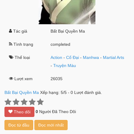
Tác giả
Bất Bại Quyền Ma
Tình trạng
completed
Thể loại
Action
-
Cổ Đại
-
Manhwa
-
Martial Arts
-
Truyện Màu
Lượt xem
26035
Bất Bại Quyền Ma
Xếp hạng:
5
/
5
-
0
Lượt đánh giá.
0
Người Đã Theo Dõi
Theo dõi
Đọc từ đầu
Đọc mới nhất