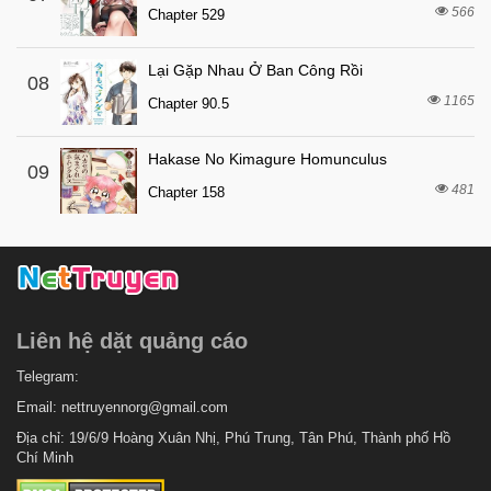
566
8 tháng trước
Chapter 529
Chapter 298
8 tháng trước
Chapter 297
Lại Gặp Nhau Ở Ban Công Rồi
08
8 tháng trước
Chapter 296
1165
Chapter 90.5
8 tháng trước
Chapter 295
Hakase No Kimagure Homunculus
8 tháng trước
Chapter 294
09
481
Chapter 158
8 tháng trước
Chapter 293
8 tháng trước
Chapter 292
8 tháng trước
Chapter 291
8 tháng trước
Chapter 290
Liên hệ dặt quảng cáo
8 tháng trước
Chapter 289
8 tháng trước
Telegram:
Chapter 288
Email:
nettruyennorg@gmail.com
8 tháng trước
Chapter 287
Địa chỉ: 19/6/9 Hoàng Xuân Nhị, Phú Trung, Tân Phú, Thành phố Hồ
8 tháng trước
Chapter 286
Chí Minh
8 tháng trước
Chapter 285