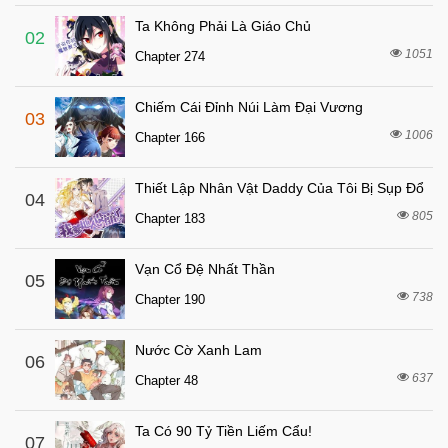
Chapter 312
Ta Không Phải Là Giáo Chủ
8 tháng trước
Chapter 311
02
1051
Chapter 274
8 tháng trước
Chapter 310
8 tháng trước
Chapter 309
Chiếm Cái Đỉnh Núi Làm Đại Vương
03
8 tháng trước
Chapter 308
1006
Chapter 166
8 tháng trước
Chapter 307
Thiết Lập Nhân Vật Daddy Của Tôi Bị Sụp Đổ
8 tháng trước
04
Chapter 306
805
Chapter 183
8 tháng trước
Chapter 305
8 tháng trước
Chapter 304
Vạn Cổ Đệ Nhất Thần
05
8 tháng trước
738
Chapter 303
Chapter 190
8 tháng trước
Chapter 302
Nước Cờ Xanh Lam
06
8 tháng trước
Chapter 301
637
Chapter 48
8 tháng trước
Chapter 300
8 tháng trước
Chapter 299
Ta Có 90 Tỷ Tiền Liếm Cẩu!
07