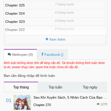
7 tháng trước
Chapter 325
8 tháng trước
Chapter 324
8 tháng trước
Chapter 323
8 tháng trước
Chapter 322
8 tháng trước
Chapter 321
Xem thêm
8 tháng trước
Chapter 320
8 tháng trước
Chapter 319
Nettruyen (
0
)
Facebook (
)
8 tháng trước
Chapter 318
Bình luận không được tính để tăng cấp độ. Tài khoản không bình luận được
là do: avatar nhạy cảm, spam link hoặc chưa đủ cấp độ.
8 tháng trước
Chapter 317
Bạn cần đăng nhập để bình luận
8 tháng trước
Chapter 316
8 tháng trước
Chapter 315
Top tháng
Top tuần
Top ngày
8 tháng trước
Chapter 314
Sau Khi Xuyên Sách, 5 Nhân Cách Của Bạo Quân Đều Yêu Ta
01
8 tháng trước
Chapter 313
1270
Chapter 270
8 tháng trước