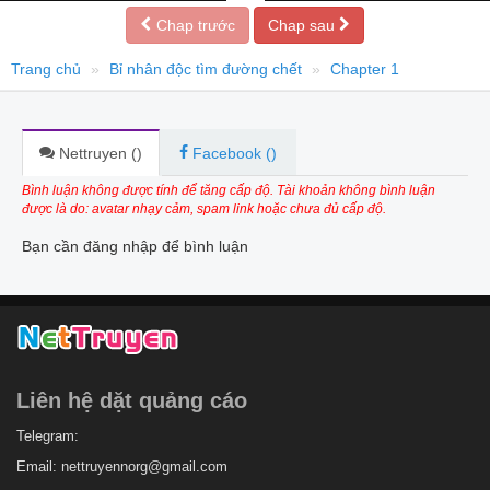
Chap trước
Chap sau
Trang chủ
Bỉ nhân độc tìm đường chết
Chapter 1
Nettruyen (
)
Facebook (
)
Bình luận không được tính để tăng cấp độ. Tài khoản không bình luận
được là do: avatar nhạy cảm, spam link hoặc chưa đủ cấp độ.
Bạn cần đăng nhập để bình luận
Liên hệ dặt quảng cáo
Telegram:
Email:
nettruyennorg@gmail.com