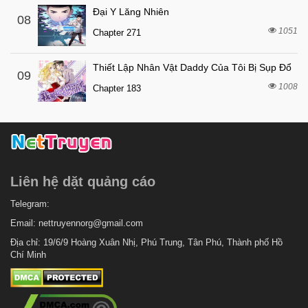
Chapter 61
Đại Y Lăng Nhiên
08
5 tháng trước
Chapter 60
1051
Chapter 271
5 tháng trước
Chapter 59
Thiết Lập Nhân Vật Daddy Của Tôi Bị Sụp Đổ
5 tháng trước
Chapter 58
09
1008
Chapter 183
5 tháng trước
Chapter 57
5 tháng trước
Chapter 56
5 tháng trước
Chapter 55
6 tháng trước
Chapter 54
Liên hệ dặt quảng cáo
6 tháng trước
Chapter 53
6 tháng trước
Telegram:
Chapter 52
Email:
nettruyennorg@gmail.com
6 tháng trước
Chapter 51
Địa chỉ: 19/6/9 Hoàng Xuân Nhị, Phú Trung, Tân Phú, Thành phố Hồ
6 tháng trước
Chapter 50
Chí Minh
6 tháng trước
Chapter 49
6 tháng trước
Chapter 48