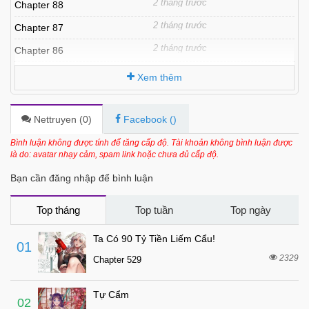
2 tháng trước
Chapter 88
2 tháng trước
Chapter 87
2 tháng trước
Chapter 86
2 tháng trước
Chapter 85
Xem thêm
2 tháng trước
Chapter 84
2 tháng trước
Chapter 83
Nettruyen (
0
)
Facebook (
)
2 tháng trước
Chapter 82
Bình luận không được tính để tăng cấp độ. Tài khoản không bình luận được
là do: avatar nhạy cảm, spam link hoặc chưa đủ cấp độ.
2 tháng trước
Chapter 81
Bạn cần đăng nhập để bình luận
2 tháng trước
Chapter 80
2 tháng trước
Chapter 79
Top tháng
Top tuần
Top ngày
2 tháng trước
Chapter 78
Ta Có 90 Tỷ Tiền Liếm Cẩu!
01
2 tháng trước
Chapter 77
2329
Chapter 529
3 tháng trước
Chapter 76
Tự Cẩm
3 tháng trước
Chapter 75
02