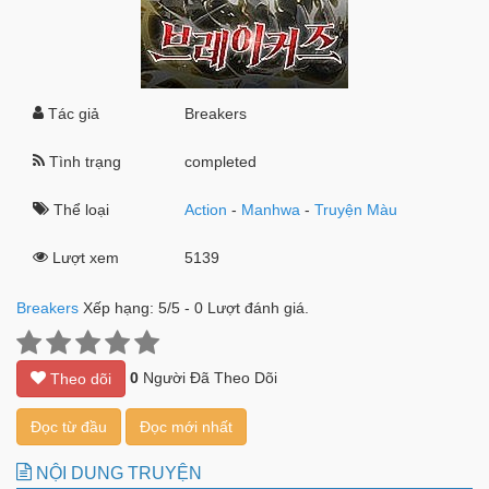
Tác giả
Breakers
Tình trạng
completed
Thể loại
Action
-
Manhwa
-
Truyện Màu
Lượt xem
5139
Breakers
Xếp hạng:
5
/
5
-
0
Lượt đánh giá.
0
Người Đã Theo Dõi
Theo dõi
Đọc từ đầu
Đọc mới nhất
NỘI DUNG TRUYỆN