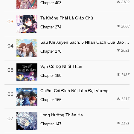
2182
Chapter 403
3 tháng trước
Chapter 74
3 tháng trước
Chapter 73
Ta Không Phải Là Giáo Chủ
03
3 tháng trước
Chapter 72
2088
Chapter 274
3 tháng trước
Chapter 71
Sau Khi Xuyên Sách, 5 Nhân Cách Của Bạo Quân Đều Yêu Ta
3 tháng trước
04
Chapter 70
2081
Chapter 270
4 tháng trước
Chapter 69
4 tháng trước
Chapter 68
Vạn Cổ Đệ Nhất Thần
05
2 tháng trước
1487
Chapter 67
Chapter 190
4 tháng trước
Chapter 66
Chiếm Cái Đỉnh Núi Làm Đại Vương
06
4 tháng trước
Chapter 65
1317
Chapter 166
4 tháng trước
Chapter 64
4 tháng trước
Chapter 63
Long Hưởng Thiên Hạ
07
1191
4 tháng trước
Chapter 147
Chapter 62
5 tháng trước