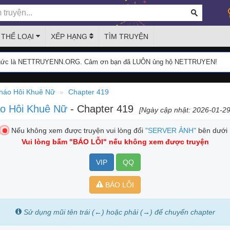
THỂ LOẠI
XẾP HẠNG
TÌM TRUYỆN
thức là NETTRUYENN.ORG. Cảm ơn bạn đã LUÔN ủng hộ NETTRUYEN!
háo Hôi Khuê Nữ
Chapter 419
áo Hôi Khuê Nữ
- Chapter 419
[Ngày cập nhật: 2026-01-29
Nếu không xem được truyện vui lòng đổi
"SERVER ẢNH"
bên dưới
Vui lòng bấm
"BÁO LỖI"
nếu không xem được truyện
VIP
QQ
BÁO LỖI
Sử dụng mũi tên trái (←) hoặc phải (→) để chuyển chapter