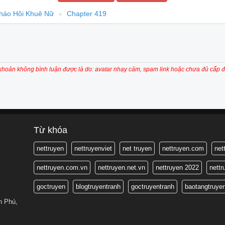
háo Hôi Khuê Nữ
Chapter 419
 khoản không bình luận được là do: avatar nhạy cảm, spam link hoặc chưa đủ cấp đ
Từ khóa
nettruyen
nettruyenviet
net truyen
nettruyen.com
net
nettruyen.com.vn
nettruyen.net.vn
nettruyen 2022
nett
goctruyen
blogtruyentranh
goctruyentranh
baotangtruye
n Phú,