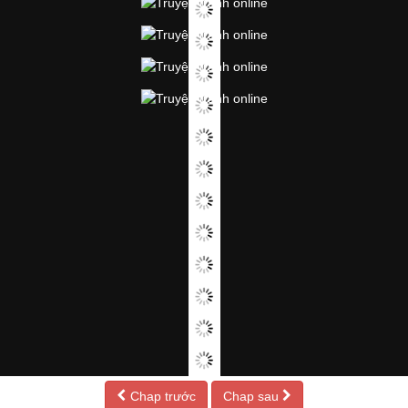
Chap trước
Chap sau