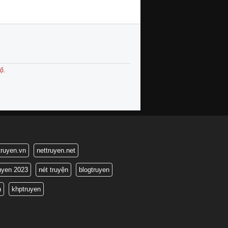
ộ.
truyen.vn
nettruyen.net
ruyen 2023
nét truyện
blogtruyen
n
khptruyen