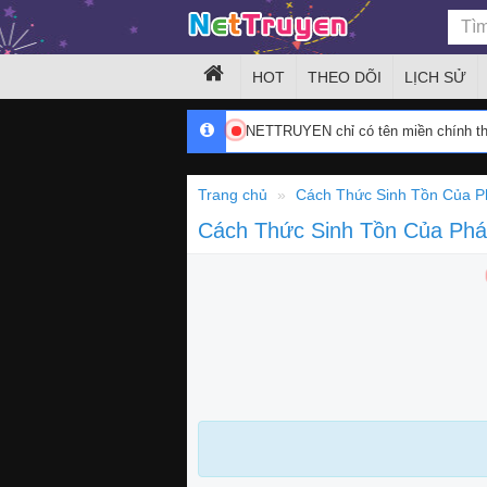
HOT
THEO DÕI
LỊCH SỬ
NETTRUYEN chỉ có tên miền chính 
Trang chủ
Cách Thức Sinh Tồn Của P
Cách Thức Sinh Tồn Của Ph