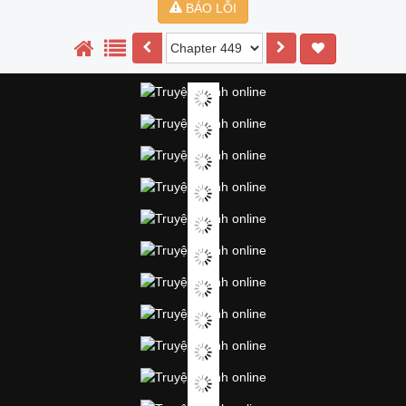
BÁO LỖI