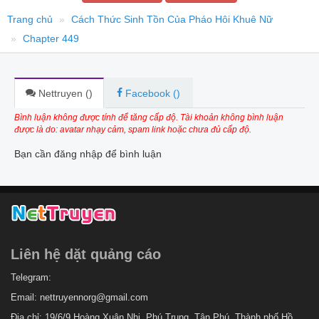
Trang chủ
Cách Thức Sinh Tồn Của Pháo Hôi Khuê Nữ
Chapter 449
Nettruyen (
)
Facebook (
)
Bình luận không được tính để tăng cấp độ. Tài khoản không bình luận
được là do: avatar nhạy cảm, spam link hoặc chưa đủ cấp độ.
Bạn cần đăng nhập để bình luận
Liên hệ dặt quảng cáo
Telegram:
Email:
nettruyennorg@gmail.com
Địa chỉ: 19/6/9 Hoàng Xuân Nhị, Phú Trung, Tân Phú, Thành phố Hồ