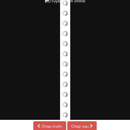
Chap trước
Chap sau