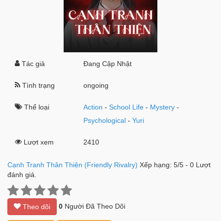
Tác giả
Đang Cập Nhật
Tình trạng
ongoing
Thể loại
Action
-
School Life
-
Mystery
-
Psychological
-
Yuri
Lượt xem
2410
Cạnh Tranh Thân Thiện (Friendly Rivalry)
Xếp hạng:
5
/
5
-
0
Lượt
đánh giá.
0
Người Đã Theo Dõi
Theo dõi