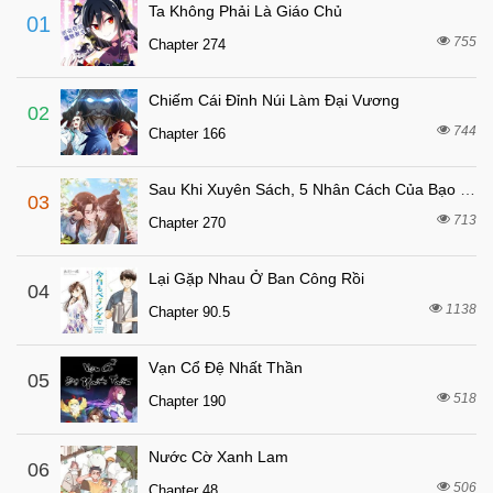
Chapter 12
Ta Không Phải Là Giáo Chủ
01
8 tháng trước
Chapter 11
755
Chapter 274
8 tháng trước
Chapter 10
Chiếm Cái Đỉnh Núi Làm Đại Vương
8 tháng trước
Chapter 9
02
744
Chapter 166
8 tháng trước
Chapter 8
8 tháng trước
Chapter 7
Sau Khi Xuyên Sách, 5 Nhân Cách Của Bạo Quân Đều Yêu Ta
03
8 tháng trước
Chapter 6
713
Chapter 270
8 tháng trước
Chapter 5
Lại Gặp Nhau Ở Ban Công Rồi
8 tháng trước
04
Chapter 4
1138
Chapter 90.5
8 tháng trước
Chapter 3
8 tháng trước
Chapter 2
Vạn Cổ Đệ Nhất Thần
05
8 tháng trước
518
Chapter 1
Chapter 190
Nước Cờ Xanh Lam
06
506
Chapter 48