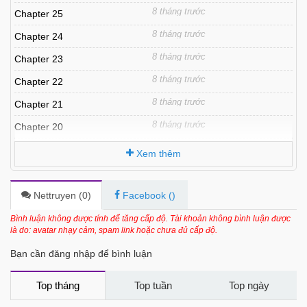
8 tháng trước
Chapter 25
8 tháng trước
Chapter 24
8 tháng trước
Chapter 23
8 tháng trước
Chapter 22
8 tháng trước
Chapter 21
8 tháng trước
Chapter 20
8 tháng trước
Chapter 19
Xem thêm
8 tháng trước
Chapter 18
8 tháng trước
Chapter 17
Nettruyen (
0
)
Facebook (
)
8 tháng trước
Chapter 16
Bình luận không được tính để tăng cấp độ. Tài khoản không bình luận được
là do: avatar nhạy cảm, spam link hoặc chưa đủ cấp độ.
8 tháng trước
Chapter 15
Bạn cần đăng nhập để bình luận
8 tháng trước
Chapter 14
8 tháng trước
Chapter 13
Top tháng
Top tuần
Top ngày
8 tháng trước