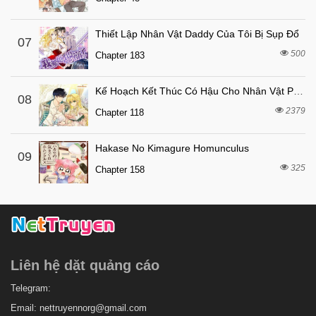
Thiết Lập Nhân Vật Daddy Của Tôi Bị Sụp Đổ
07
500
Chapter 183
Kế Hoạch Kết Thúc Có Hậu Cho Nhân Vật Phản Diện
08
2379
Chapter 118
Hakase No Kimagure Homunculus
09
325
Chapter 158
Liên hệ dặt quảng cáo
Telegram:
Email:
nettruyennorg@gmail.com