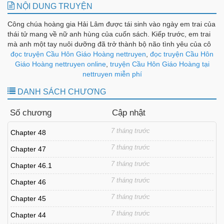
NỘI DUNG TRUYỆN
Công chúa hoàng gia Hải Lâm được tái sinh vào ngày em trai của
thái tử mang về nữ anh hùng của cuốn sách. Kiếp trước, em trai
mà anh một tay nuôi dưỡng đã trở thành bộ não tình yêu của cô
gái đeo sách, gây náo loạn trong nước, và anh tàn nhẫn vì những
đọc truyện Cầu Hôn Giáo Hoàng nettruyen
,
đọc truyện Cầu Hôn
lời nhảm nhí của cô gái về việc giết em gái mình. Sau khi được tái
Giáo Hoàng nettruyen online
,
truyện Cầu Hôn Giáo Hoàng tại
sinh, bạn có yêu không? Nhốt tôi lại! Nuôi một con sói mắt trắng
nettruyen miễn phí
không thể nuôi nấng? Vậy thì đừng nâng nó lên, cô gái trong
DANH SÁCH CHƯƠNG
sách hét lên rằng vầng hào quang của nữ chính muốn làm rung
chuyển nền tảng của đế chế? Công chúa này đánh bạn cho đến
Số chương
Cập nhật
khi tất cả răng của bạn rơi ra! Ta lo lắng Giáo Hoàng và Thập
Nhất Nương sẽ cùng nhau làm rối tung nền tảng của đế quốc,
7 tháng trước
Chapter 48
cho nên lừa hắn kết hôn!
7 tháng trước
Chapter 47
7 tháng trước
Chapter 46.1
7 tháng trước
Chapter 46
7 tháng trước
Chapter 45
7 tháng trước
Chapter 44