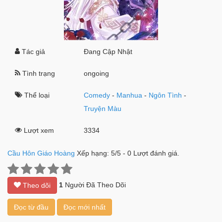
Tác giả
Đang Cập Nhật
Tình trạng
ongoing
Thể loại
Comedy
-
Manhua
-
Ngôn Tình
-
Truyện Màu
Lượt xem
3334
Cầu Hôn Giáo Hoàng
Xếp hạng:
5
/
5
-
0
Lượt đánh giá.
1
Người Đã Theo Dõi
Theo dõi
Đọc từ đầu
Đọc mới nhất