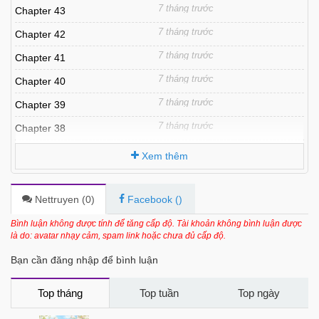
7 tháng trước
Chapter 43
7 tháng trước
Chapter 42
7 tháng trước
Chapter 41
7 tháng trước
Chapter 40
7 tháng trước
Chapter 39
7 tháng trước
Chapter 38
7 tháng trước
Chapter 37
Xem thêm
7 tháng trước
Chapter 36
7 tháng trước
Chapter 35
Nettruyen (
0
)
Facebook (
)
7 tháng trước
Chapter 34
Bình luận không được tính để tăng cấp độ. Tài khoản không bình luận được
là do: avatar nhạy cảm, spam link hoặc chưa đủ cấp độ.
7 tháng trước
Chapter 33
Bạn cần đăng nhập để bình luận
7 tháng trước
Chapter 32
7 tháng trước
Chapter 31
Top tháng
Top tuần
Top ngày
7 tháng trước
Chapter 30