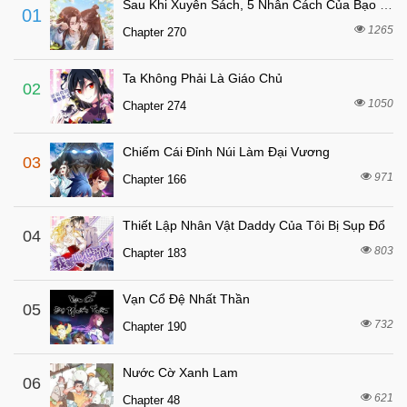
Sau Khi Xuyên Sách, 5 Nhân Cách Của Bạo Quân Đều Yêu Ta
01
7 tháng trước
Chapter 29
1265
Chapter 270
7 tháng trước
Chapter 28
Ta Không Phải Là Giáo Chủ
7 tháng trước
Chapter 27
02
1050
Chapter 274
7 tháng trước
Chapter 26
7 tháng trước
Chapter 25
Chiếm Cái Đỉnh Núi Làm Đại Vương
03
7 tháng trước
Chapter 24
971
Chapter 166
7 tháng trước
Chapter 23
Thiết Lập Nhân Vật Daddy Của Tôi Bị Sụp Đổ
7 tháng trước
04
Chapter 22
803
Chapter 183
7 tháng trước
Chapter 21
7 tháng trước
Chapter 20
Vạn Cổ Đệ Nhất Thần
05
7 tháng trước
732
Chapter 19
Chapter 190
7 tháng trước
Chapter 18
Nước Cờ Xanh Lam
06
7 tháng trước
Chapter 17
621
Chapter 48