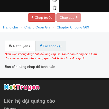
Chap trước
Chap sau
Trang chủ
Chàng Quản Gia
Chapter Chuong 569
Nettruyen (
)
Facebook (
)
Bình luận không được tính để tăng cấp độ. Tài khoản không bình luận
được là do: avatar nhạy cảm, spam link hoặc chưa đủ cấp độ.
Bạn cần đăng nhập để bình luận
Liên hệ dặt quảng cáo
Telegram: