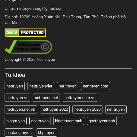
Email:
nettruyennorg@gmail.com
Địa chỉ: 19/6/9 Hoàng Xuân Nhị, Phú Trung, Tân Phú, Thành phố Hồ
Chí Minh
Copyright © 2025 NetTruyen
Từ khóa
nettruyen
nettruyenviet
net truyen
nettruyen.com
nettruyen.vn
nettruyen.net
nettruyen.com.vn
nettruyen.net.vn
nettruyen 2022
nettruyen 2023
nét truyện
blogtruyen
goctruyen
blogtruyentranh
goctruyentranh
baotangtruyen
khptruyen