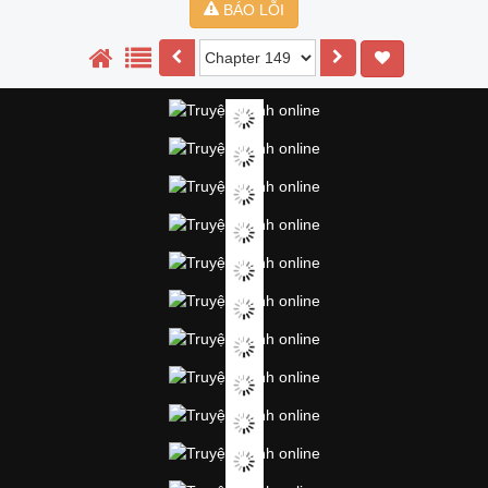
BÁO LỖI