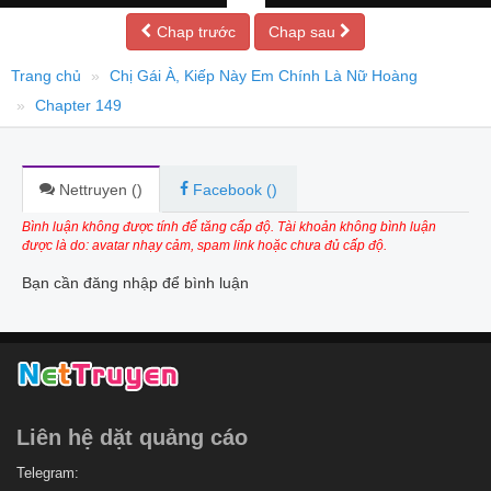
Chap trước
Chap sau
Trang chủ
Chị Gái À, Kiếp Này Em Chính Là Nữ Hoàng
Chapter 149
Nettruyen (
)
Facebook (
)
Bình luận không được tính để tăng cấp độ. Tài khoản không bình luận
được là do: avatar nhạy cảm, spam link hoặc chưa đủ cấp độ.
Bạn cần đăng nhập để bình luận
Liên hệ dặt quảng cáo
Telegram: