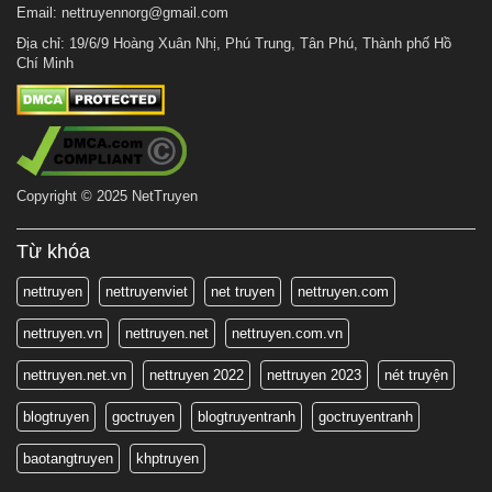
Email:
nettruyennorg@gmail.com
Địa chỉ: 19/6/9 Hoàng Xuân Nhị, Phú Trung, Tân Phú, Thành phố Hồ
Chí Minh
Copyright © 2025 NetTruyen
Từ khóa
nettruyen
nettruyenviet
net truyen
nettruyen.com
nettruyen.vn
nettruyen.net
nettruyen.com.vn
nettruyen.net.vn
nettruyen 2022
nettruyen 2023
nét truyện
blogtruyen
goctruyen
blogtruyentranh
goctruyentranh
baotangtruyen
khptruyen