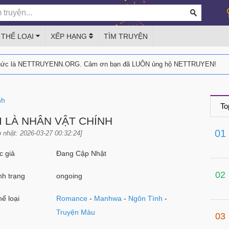
THỂ LOẠI
XẾP HẠNG
TÌM TRUYỆN
thức là NETTRUYENN.ORG. Cảm ơn bạn đã LUÔN ủng hộ NETTRUYEN!
nh
To
ÔI LÀ NHÂN VẬT CHÍNH
01
 nhật: 2026-03-27 00:32:24]
 giả
Đang Cập Nhật
02
h trạng
ongoing
ể loại
Romance
-
Manhwa
-
Ngôn Tình
-
Truyện Màu
03