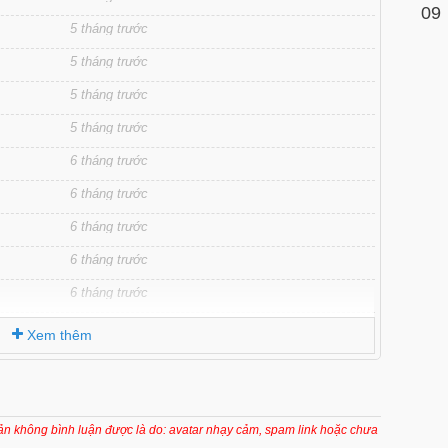
09
5 tháng trước
5 tháng trước
5 tháng trước
5 tháng trước
6 tháng trước
6 tháng trước
6 tháng trước
6 tháng trước
6 tháng trước
6 tháng trước
Xem thêm
6 tháng trước
7 tháng trước
7 tháng trước
oản không bình luận được là do: avatar nhạy cảm, spam link hoặc chưa