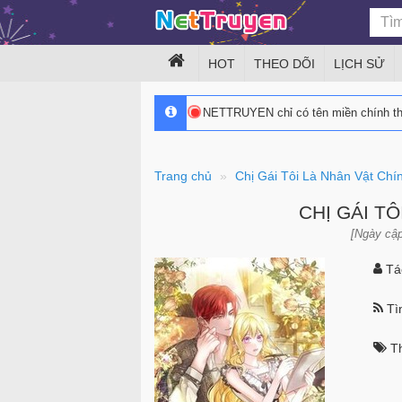
HOT
THEO DÕI
LỊCH SỬ
NETTRUYEN chỉ có tên miền chính 
Trang chủ
Chị Gái Tôi Là Nhân Vật Chí
CHỊ GÁI T
[Ngày cập
Tác
Tìn
Th