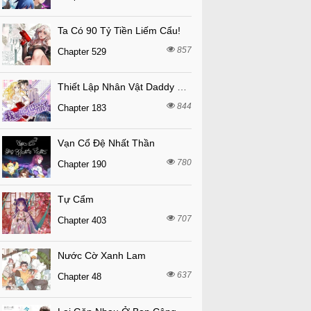
Ta Có 90 Tỷ Tiền Liếm Cẩu!
857
Chapter 529
Thiết Lập Nhân Vật Daddy Của Tôi Bị Sụp Đổ
844
Chapter 183
Vạn Cổ Đệ Nhất Thần
780
Chapter 190
Tự Cẩm
707
Chapter 403
Nước Cờ Xanh Lam
637
Chapter 48