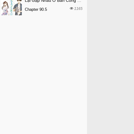
Lại Gặp Nhau Ở Ban Công Rồi
1165
Chapter 90.5