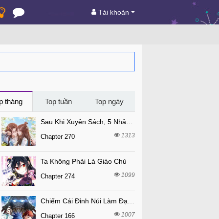
Tài khoản
p tháng
Top tuần
Top ngày
Sau Khi Xuyên Sách, 5 Nhân Cách Của Bạo Quân Đều Yêu Ta
1313
Chapter 270
Ta Không Phải Là Giáo Chủ
1099
Chapter 274
Chiếm Cái Đỉnh Núi Làm Đại Vương
1007
Chapter 166