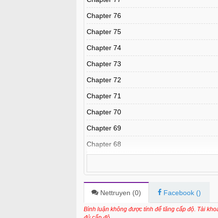
Chapter 76
Chapter 75
Chapter 74
Chapter 73
Chapter 72
Chapter 71
Chapter 70
Chapter 69
Chapter 68
Chapter 67
Chapter 66
Chapter 65
Nettruyen (
0
)
Facebook (
)
Chapter 64
Bình luận không được tính để tăng cấp độ. Tài kh
đủ cấp độ.