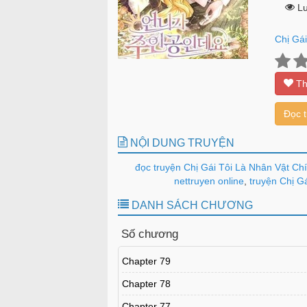
Lư
Chị Gá
Th
Đọc 
NỘI DUNG TRUYỆN
đọc truyện Chị Gái Tôi Là Nhân Vật Ch
nettruyen online
,
truyện Chị Gá
DANH SÁCH CHƯƠNG
Số chương
Chapter 79
Chapter 78
Chapter 77