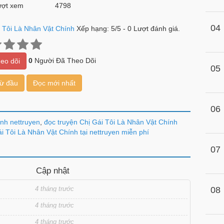
ợt xem
4798
04
i Tôi Là Nhân Vật Chính
Xếp hạng:
5
/
5
-
0
Lượt đánh giá.
0
Người Đã Theo Dõi
eo dõi
05
từ đầu
Đọc mới nhất
06
ính nettruyen
,
đọc truyện Chị Gái Tôi Là Nhân Vật Chính
i Tôi Là Nhân Vật Chính tại nettruyen miễn phí
07
Cập nhật
4 tháng trước
08
4 tháng trước
4 tháng trước