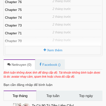
2 tháng trước
Chapter 76
2 tháng trước
Chapter 75
2 tháng trước
Chapter 74
2 tháng trước
Chapter 73
2 tháng trước
Chapter 71
2 tháng trước
Chapter 70
2 tháng trước
Chapter 69
Xem thêm
2 tháng trước
Chapter 68
2 tháng trước
Chapter 67
Nettruyen (
0
)
Facebook (
)
2 tháng trước
Chapter 66
Bình luận không được tính để tăng cấp độ. Tài khoản không bình luận được
là do: avatar nhạy cảm, spam link hoặc chưa đủ cấp độ.
2 tháng trước
Chapter 65
Bạn cần đăng nhập để bình luận
2 tháng trước
Chapter 64
2 tháng trước
Chapter 63
Top tháng
Top tuần
Top ngày
2 tháng trước
Chapter 62
Ta Có 90 Tỷ Tiền Liếm Cẩu!