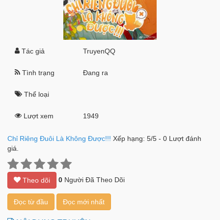
Tác giả
TruyenQQ
Tình trạng
Đang ra
Thể loại
Lượt xem
1949
Chỉ Riêng Đuôi Là Không Được!!!
Xếp hạng:
5
/
5
-
0
Lượt đánh
giá.
0
Người Đã Theo Dõi
Theo dõi
Đọc từ đầu
Đọc mới nhất