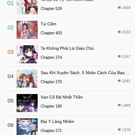
01
2 tháng trước
Chapter 61
2494
Chapter 529
2 tháng trước
Chapter 60
Tự Cẩm
2 tháng trước
Chapter 59
02
2310
Chapter 403
2 tháng trước
Chapter 58
2 tháng trước
Chapter 57
Ta Không Phải Là Giáo Chủ
03
2 tháng trước
Chapter 56
2167
Chapter 274
2 tháng trước
Chapter 55
Sau Khi Xuyên Sách, 5 Nhân Cách Của Bạo Quân Đều Yêu Ta
2 tháng trước
04
Chapter 54
2081
Chapter 270
2 tháng trước
Chapter 53
2 tháng trước
Chapter 52
Vạn Cổ Đệ Nhất Thần
05
2 tháng trước
1489
Chapter 51
Chapter 190
2 tháng trước
Chapter 50
Đại Y Lăng Nhiên
06
2 tháng trước
Chapter 49
1376
Chapter 271
2 tháng trước