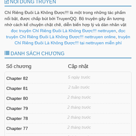
NỘI DUNG TRUYỆN
Chỉ Riêng Đuôi Là Không Được!!! là một trong những tác phẩm
nổi bật, được chấp bút bởi TruyenQQ. Bộ truyện gây ấn tượng
nhờ cách kể chuyện chặt chẽ, diễn biến hợp lý và dàn nhân vật
được xây dựng có chiều sâu, tạo nên sức hút bền bỉ theo từng
đọc truyện Chỉ Riêng Đuôi Là Không Được!!! nettruyen
,
đọc
chương.
truyện Chỉ Riêng Đuôi Là Không Được!!! nettruyen online
,
truyện
Chỉ Riêng Đuôi Là Không Được!!! tại nettruyen miễn phí
DANH SÁCH CHƯƠNG
Số chương
Cập nhật
5 ngày trước
Chapter 82
2 tuần trước
Chapter 81
2 tháng trước
Chapter 80
2 tháng trước
Chapter 79
2 tháng trước
Chapter 78
2 tháng trước
Chapter 77