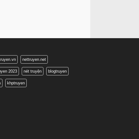
truyen.vn
nettruyen.net
ruyen 2023
nét truyện
blogtruyen
n
khptruyen