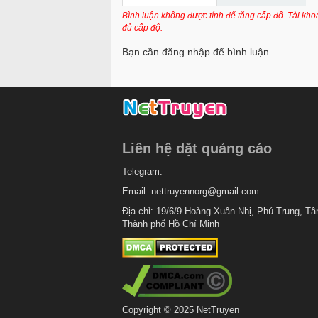
Chapter 33.4
Bình luận không được tính để tăng cấp độ. Tài kh
đủ cấp độ.
Chapter 33.3
Bạn cần đăng nhập để bình luận
Chapter 33.2
Chapter 33.1
Chapter 31
Chapter 30
Liên hệ dặt quảng cáo
Chapter 29.2
Telegram:
Chapter 29.1
Email:
nettruyennorg@gmail.com
Chapter 28
Địa chỉ: 19/6/9 Hoàng Xuân Nhị, Phú Trung, Tâ
Thành phố Hồ Chí Minh
Chapter 27.5
Chapter 27
Chapter 26.5
Chapter 26.4
Copyright © 2025 NetTruyen