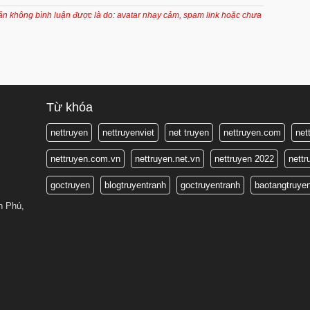
7 tháng trước
oản không bình luận được là do: avatar nhạy cảm, spam link hoặc chưa
7 tháng trước
7 tháng trước
7 tháng trước
7 tháng trước
Từ khóa
7 tháng trước
nettruyen
nettruyenviet
net truyen
nettruyen.com
net
7 tháng trước
nettruyen.com.vn
nettruyen.net.vn
nettruyen 2022
nett
7 tháng trước
goctruyen
blogtruyentranh
goctruyentranh
baotangtruye
7 tháng trước
n Phú,
7 tháng trước
7 tháng trước
7 tháng trước
7 tháng trước
7 tháng trước