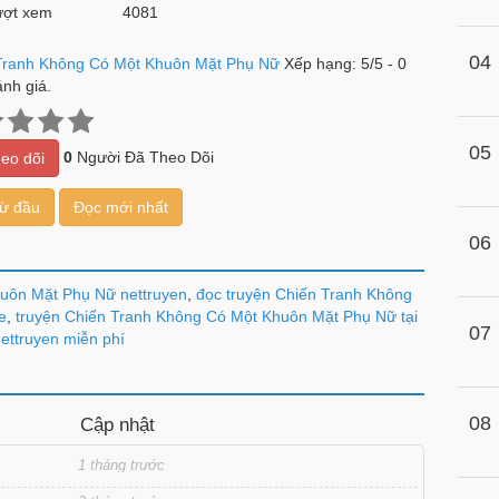
ợt xem
4081
04
Tranh Không Có Một Khuôn Mặt Phụ Nữ
Xếp hạng:
5
/
5
-
0
nh giá.
05
0
Người Đã Theo Dõi
eo dõi
từ đầu
Đọc mới nhất
06
huôn Mặt Phụ Nữ nettruyen
,
đọc truyện Chiến Tranh Không
e
,
truyện Chiến Tranh Không Có Một Khuôn Mặt Phụ Nữ tại
07
ettruyen miễn phí
08
Cập nhật
1 tháng trước