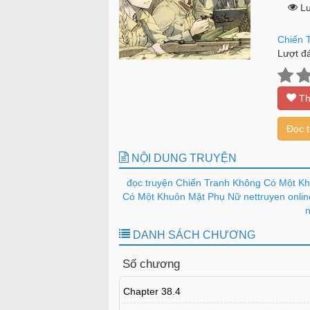
Lư
Chiến 
Lượt đá
Th
Đọc 
NỘI DUNG TRUYỆN
đọc truyện Chiến Tranh Không Có Một K
Có Một Khuôn Mặt Phụ Nữ nettruyen onlin
n
DANH SÁCH CHƯƠNG
Số chương
Chapter 38.4