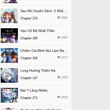
Sau Khi Xuyên Sách, 5 Nhân Cách Của Bạo Quân Đều Yêu Ta
2081
Chapter 270
Vạn Cổ Đệ Nhất Thần
1487
Chapter 190
Chiếm Cái Đỉnh Núi Làm Đại Vương
1317
Chapter 166
Long Hưởng Thiên Hạ
1191
Chapter 147
Đại Y Lăng Nhiên
1032
Chapter 271