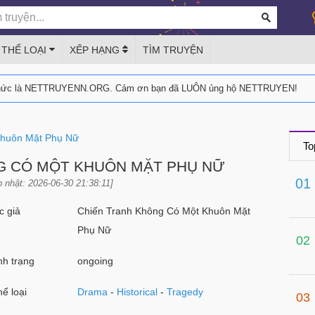
THỂ LOẠI
XẾP HẠNG
TÌM TRUYỆN
thức là NETTRUYENN.ORG. Cảm ơn bạn đã LUÔN ủng hộ NETTRUYEN!
Khuôn Mặt Phụ Nữ
To
G CÓ MỘT KHUÔN MẶT PHỤ NỮ
01
 nhật: 2026-06-30 21:38:11]
 giả
Chiến Tranh Không Có Một Khuôn Mặt
Phụ Nữ
02
h trạng
ongoing
ể loại
Drama
-
Historical
-
Tragedy
03