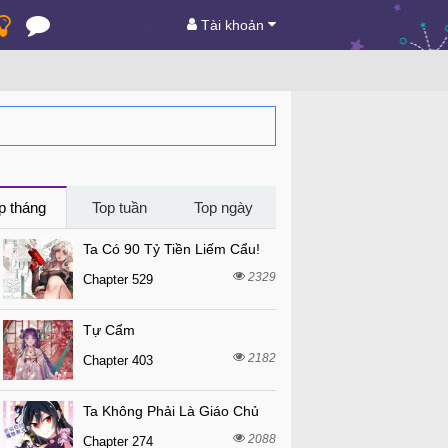
Tài khoản
p tháng
Top tuần
Top ngày
Ta Có 90 Tỷ Tiền Liếm Cẩu!
2329
Chapter 529
Tự Cẩm
2182
Chapter 403
Ta Không Phải Là Giáo Chủ
2088
Chapter 274