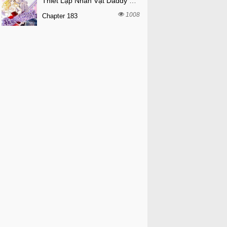
Thiết Lập Nhân Vật Daddy Của Tôi Bị Sụp Đổ
1008
Chapter 183