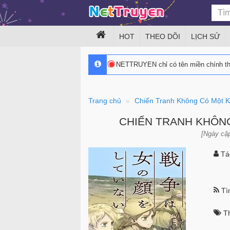
HOT
THEO DÕI
LỊCH SỬ
NETTRUYEN chỉ có tên miền chính 
Trang chủ
Chiến Tranh Không Có Một 
CHIẾN TRANH KHÔN
[Ngày cập
Tác
Tìn
Th